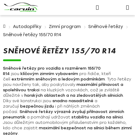
Nákupn
Přejít
Hledat
Přihlášení
na
košík
obsah
Domů
Autodoplňky
Zimní program
Sněhové řetězy
Sněhové řetězy 155/70 R14
SNĚHOVÉ ŘETĚZY 155/70 R14
Sněhové řetězy pro vozidla s rozměrem 155/70
R14
jsou
klíčovým zimním vybavením
pro řidiče, kteří
čelí
extrémním sněhovým a ledovým podmínkám
. Tyto řetězy
jsou navrženy tak, aby poskytovaly
maximální přilnavost a
spolehlivou trakci
na kluzkých vozovkách, což je zvláště
důležité v
horských oblastech a na zledovatělých silnicích
.
Díky své konstrukci jsou
snadno nasaditelné
a
zaručují
bezpečnou jízdu
i při náhlých změnách
počasí.
Sněhové řetězy výrazně zvyšují přilnavost zimních
pneumatik
a pomáhají udržovat
stabilitu vozidla na silnici
.
Jsou důležitým automobilovým příslušenstvím pro každého,
kdo chce zajistit
maximální bezpečnost na silnici během zimní
sezóny
.