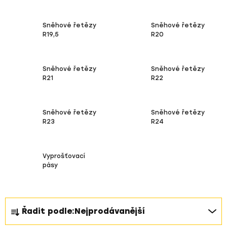
Sněhové řetězy
Sněhové řetězy
R19,5
R20
Sněhové řetězy
Sněhové řetězy
R21
R22
Sněhové řetězy
Sněhové řetězy
R23
R24
Vyprošťovací
pásy
Ř
Řadit podle:
Nejprodávanější
a