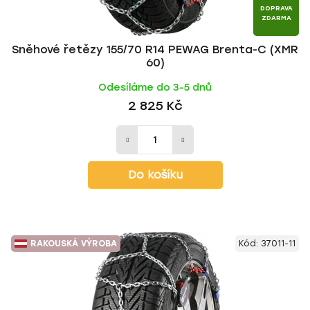
DOPRAVA
ZDARMA
Sněhové řetězy 155/70 R14 PEWAG Brenta-C (XMR
60)
Odesíláme do 3-5 dnů
2 825 Kč
Do košíku
RAKOUSKÁ VÝROBA
Kód:
37011-11