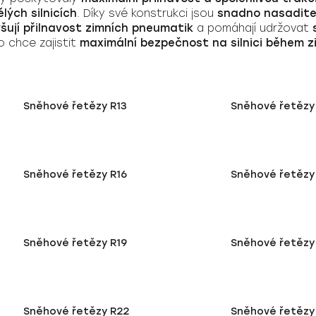
ých silnicích
. Díky své konstrukci jsou
snadno nasadite
šují přilnavost zimních pneumatik
a pomáhají udržovat
 chce zajistit
maximální bezpečnost na silnici během z
Sněhové řetězy R13
Sněhové řetězy
Sněhové řetězy R16
Sněhové řetězy
Sněhové řetězy R19
Sněhové řetězy 
Sněhové řetězy R22
Sněhové řetězy