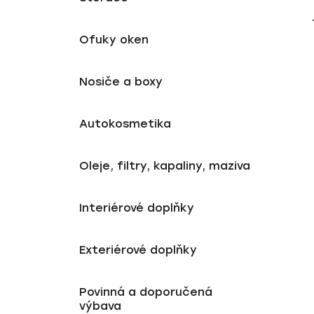
d
n
u
e
Ofuky oken
k
l
t
ů
Nosiče a boxy
Autokosmetika
Oleje, filtry, kapaliny, maziva
Interiérové doplňky
Exteriérové doplňky
Povinná a doporučená
výbava