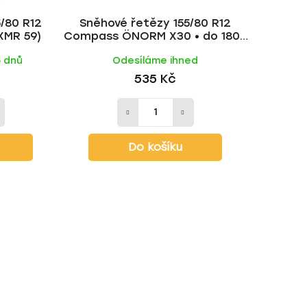
k
/80 R12
Sněhové řetězy 155/80 R12
t
XMR 59)
Compass ÖNORM X30 • do 1800
ů
kg
5 dnů
Odesíláme ihned
535 Kč
Do košíku