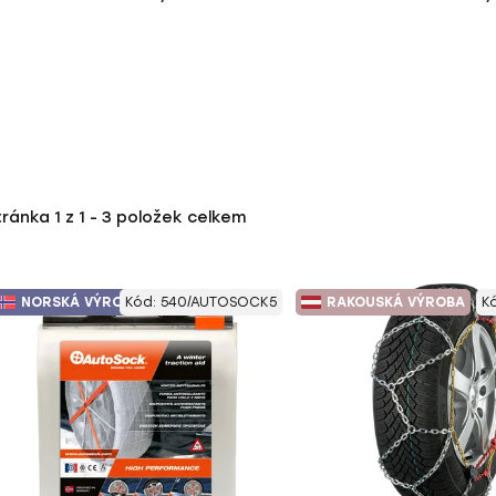
tránka
1
z
1
-
3
položek celkem
NORSKÁ VÝROBA
Kód:
540/AUTOSOCK5
RAKOUSKÁ VÝROBA
K