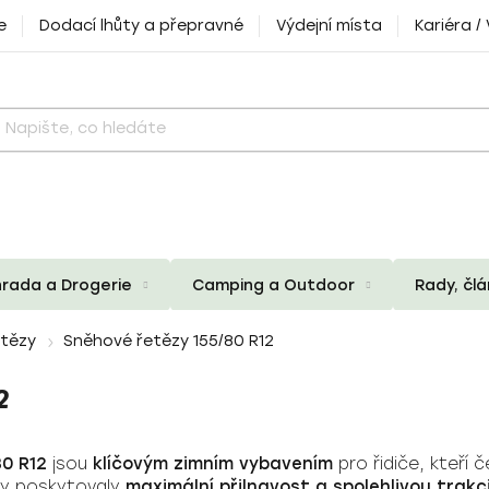
e
Dodací lhůty a přepravné
Výdejní místa
Kariéra /
rada a Drogerie
Camping a Outdoor
Rady, čl
etězy
Sněhové řetězy 155/80 R12
2
80 R12
jsou
klíčovým zimním vybavením
pro řidiče, kteří č
aby poskytovaly
maximální přilnavost a spolehlivou trakc