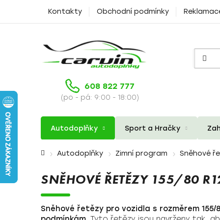
Přejít
Kontakty
Obchodní podmínky
Reklamac
na
obsah
608 822 777
(po - pá: 9:00 - 18:00)
Autodoplňky
Sport a Hračky
Zah
Domů
Autodoplňky
Zimní program
Sněhové ř
SNĚHOVÉ ŘETĚZY 155/80 R1
Sněhové řetězy pro vozidla s rozměrem 155/
podmínkám
. Tyto řetězy jsou navrženy tak, 