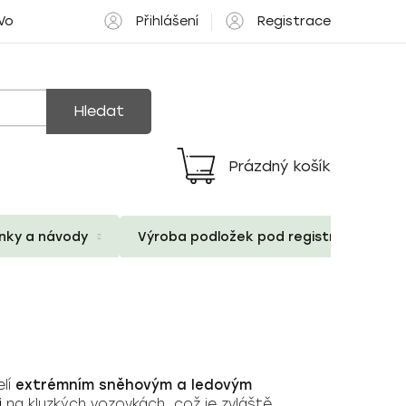
Přihlášení
Registrace
 Volné pozice
Hledat
Prázdný košík
Nákupní
košík
ánky a návody
Výroba podložek pod registrační znač
elí
extrémním sněhovým a ledovým
i
na kluzkých vozovkách, což je zvláště