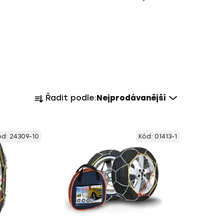
Ř
Řadit podle:
Nejprodávanější
a
z
e
ód:
24309-10
Kód:
01413-1
n
í
p
r
o
d
u