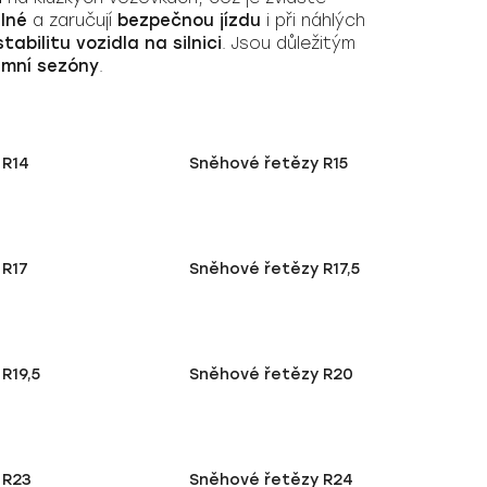
lné
a zaručují
bezpečnou jízdu
i při náhlých
stabilitu vozidla na silnici
. Jsou důležitým
imní sezóny
.
 R14
Sněhové řetězy R15
 R17
Sněhové řetězy R17,5
R19,5
Sněhové řetězy R20
 R23
Sněhové řetězy R24