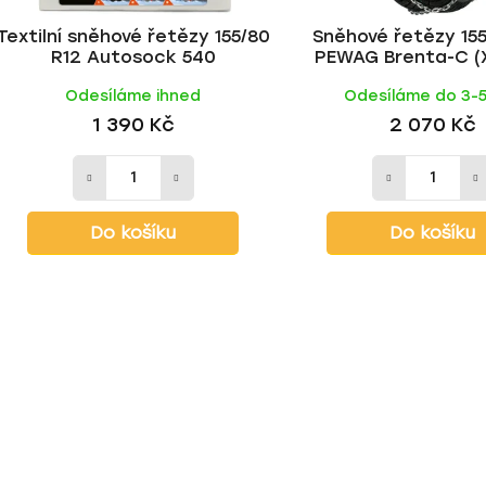
Textilní sněhové řetězy 155/80
Sněhové řetězy 155
R12 Autosock 540
PEWAG Brenta-C (
Odesíláme ihned
Odesíláme do 3-
1 390 Kč
2 070 Kč
Do košíku
Do košíku
O
v
l
á
d
a
c