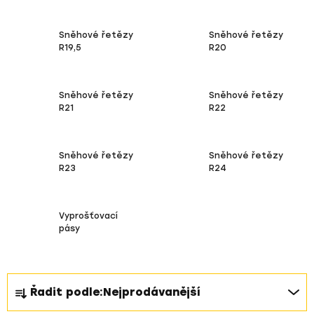
Sněhové řetězy
Sněhové řetězy
R19,5
R20
Sněhové řetězy
Sněhové řetězy
R21
R22
Sněhové řetězy
Sněhové řetězy
R23
R24
Vyprošťovací
pásy
Ř
Řadit podle:
Nejprodávanější
a