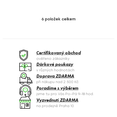
6
položek celkem
O
v
l
á
d
a
Certifikovaný obchod
c
ověřeno zákazníky
í
Dárkové poukazy
p
v různých hodnotách
r
Doprava ZDARMA
v
při nákupu nad 2 500 Kč
k
Poradíme s výběrem
y
jsme tu pro Vás Po–Pá 9–18 hod.
v
Vyzvednutí ZDARMA
ý
na prodejně Praha 10
p
i