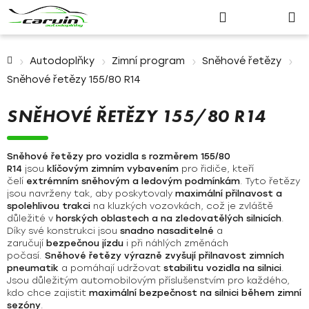
Nákupn
Přejít
Hledat
Přihlášení
na
košík
obsah
Domů
Autodoplňky
Zimní program
Sněhové řetězy
Sněhové řetězy 155/80 R14
SNĚHOVÉ ŘETĚZY 155/80 R14
Sněhové řetězy pro vozidla s rozměrem 155/80
R14
jsou
klíčovým zimním vybavením
pro řidiče, kteří
čelí
extrémním sněhovým a ledovým podmínkám
. Tyto řetězy
jsou navrženy tak, aby poskytovaly
maximální přilnavost a
spolehlivou trakci
na kluzkých vozovkách, což je zvláště
důležité v
horských oblastech a na zledovatělých silnicích
.
Díky své konstrukci jsou
snadno nasaditelné
a
zaručují
bezpečnou jízdu
i při náhlých změnách
počasí.
Sněhové řetězy výrazně zvyšují přilnavost zimních
pneumatik
a pomáhají udržovat
stabilitu vozidla na silnici
.
Jsou důležitým automobilovým příslušenstvím pro každého,
kdo chce zajistit
maximální bezpečnost na silnici během zimní
sezóny
.