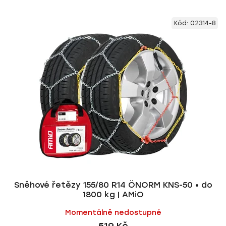
z
V
e
Kód:
02314-8
ý
n
p
í
i
p
s
r
p
o
r
d
o
u
d
k
u
t
k
ů
t
ů
Sněhové řetězy 155/80 R14 ÖNORM KNS-50 • do
1800 kg | AMiO
Momentálně nedostupné