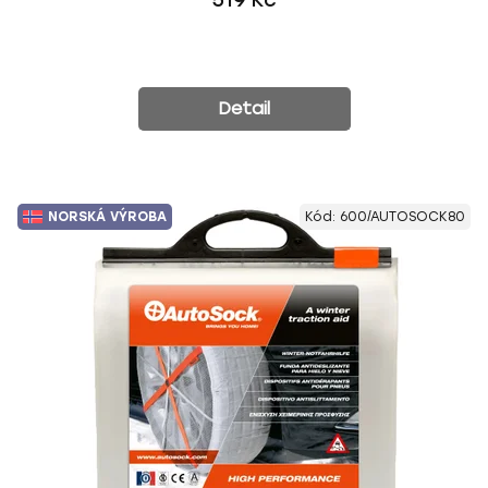
519 Kč
Detail
NORSKÁ VÝROBA
Kód:
600/AUTOSOCK80