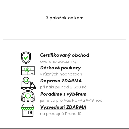
3
položek celkem
O
v
l
á
d
a
Certifikovaný obchod
c
ověřeno zákazníky
í
Dárkové poukazy
p
v různých hodnotách
r
Doprava ZDARMA
v
při nákupu nad 2 500 Kč
k
Poradíme s výběrem
y
jsme tu pro Vás Po–Pá 9–18 hod.
v
Vyzvednutí ZDARMA
ý
na prodejně Praha 10
p
i
s