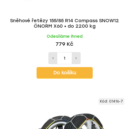
Sněhové řetězy 155/85 R14 Compass SNOW12
ÖNORM X60 • do 2200 kg
Odesíláme ihned
779 Kč
Do košíku
Kód:
01416-7