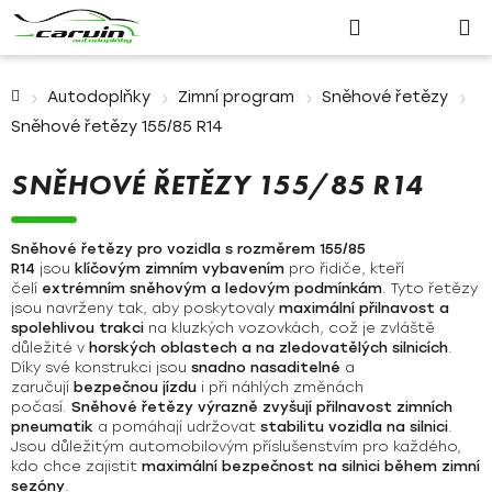
Nákupn
Přejít
Hledat
Přihlášení
na
košík
obsah
Domů
Autodoplňky
Zimní program
Sněhové řetězy
Sněhové řetězy 155/85 R14
SNĚHOVÉ ŘETĚZY 155/85 R14
Sněhové řetězy pro vozidla s rozměrem 155/85
R14
jsou
klíčovým zimním vybavením
pro řidiče, kteří
čelí
extrémním sněhovým a ledovým podmínkám
. Tyto řetězy
jsou navrženy tak, aby poskytovaly
maximální přilnavost a
spolehlivou trakci
na kluzkých vozovkách, což je zvláště
důležité v
horských oblastech a na zledovatělých silnicích
.
Díky své konstrukci jsou
snadno nasaditelné
a
zaručují
bezpečnou jízdu
i při náhlých změnách
počasí.
Sněhové řetězy výrazně zvyšují přilnavost zimních
pneumatik
a pomáhají udržovat
stabilitu vozidla na silnici
.
Jsou důležitým automobilovým příslušenstvím pro každého,
kdo chce zajistit
maximální bezpečnost na silnici během zimní
sezóny
.