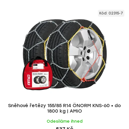
z
V
e
Kód:
02315-7
ý
n
p
í
i
p
s
r
p
o
r
d
o
u
d
k
u
t
k
ů
t
ů
Sněhové řetězy 155/85 R14 ÖNORM KNS-60 • do
1800 kg | AMiO
Odesíláme ihned