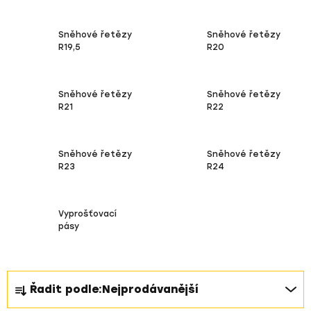
Sněhové řetězy
Sněhové řetězy
R19,5
R20
Sněhové řetězy
Sněhové řetězy
R21
R22
Sněhové řetězy
Sněhové řetězy
R23
R24
Vyprošťovací
pásy
Ř
Řadit podle:
Nejprodávanější
a