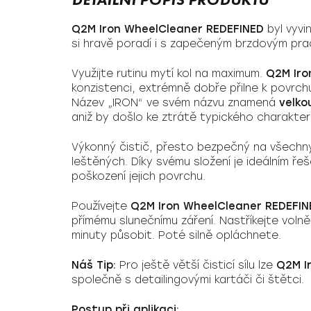
Q2M Iron WheelCleaner
REDEFINED
byl vyvi
si hravě poradí i s zapečeným brzdovým pr
Využijte rutinu mytí kol na maximum.
Q2M Iro
konzistenci, extrémně dobře přilne k povrch
Název „IRON“ ve svém názvu znamená
velko
aniž by došlo ke ztrátě typického charakteru
Výkonný čistič, přesto bezpečný na všechn
leštěných. Díky svému složení je ideálním řeš
poškození jejich povrchu.
Používejte
Q2M Iron WheelCleaner REDEFIN
přímému slunečnímu záření. Nastříkejte volně
minuty působit. Poté silně opláchnete.
Náš Tip:
Pro ještě větší čisticí sílu lze
Q2M I
společně s detailingovými kartáči či štětci.
Postup při aplikaci: