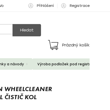
Přihlášení
Registrace
 Volné pozice
Hledat
Prázdný košík
Nákupní
košík
ánky a návody
Výroba podložek pod registrační znač
N WHEELCLEANER
 ČISTIČ KOL