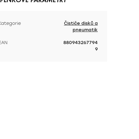
Kategorie
Čističe disků a
pneumatik
EAN
880943267794
9