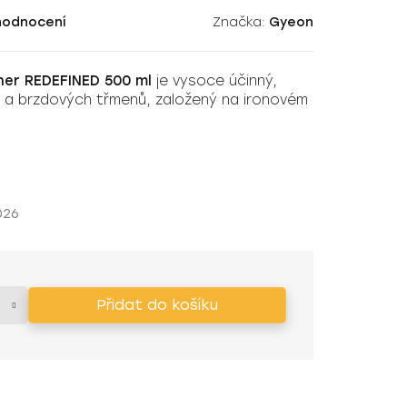
hodnocení
Značka:
Gyeon
er REDEFINED 500 ml
je vysoce účinný,
kol a brzdových třmenů, založený na ironovém
026
Přidat do košíku