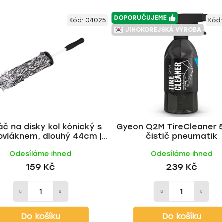
DOPORUČUJEME
Kód:
04025
Kód
JIHOKOREJSKÁ VÝROBA
áč na disky kol kónický s
Gyeon Q2M TireCleaner 
ovláknem, dlouhý 44cm |
čistič pneumatik
AMiO
Odesíláme ihned
Odesíláme ihned
159 Kč
239 Kč
Do košíku
Do košíku