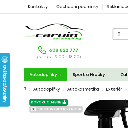
Přejít
Kontakty
Obchodní podmínky
Reklamac
na
obsah
608 822 777
(po - pá: 9:00 - 18:00)
Autodoplňky
Sport a Hračky
Zah
Domů
Autodoplňky
Autokosmetika
Exteriér
DOPORUČUJEME
JIHOKOREJSKÁ VÝROBA