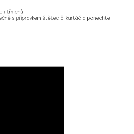
ých třmenů
lečně s přípravkem
štětec
či
kartáč
a ponechte