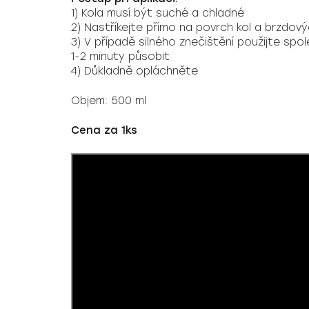
1) Kola musí být suché a chladné
2) Nastříkejte přímo na povrch kol a brzdov
3) V případě silného znečištění použijte spo
1-2 minuty působit
4) Důkladně opláchněte
Objem: 500 ml
Cena za 1ks