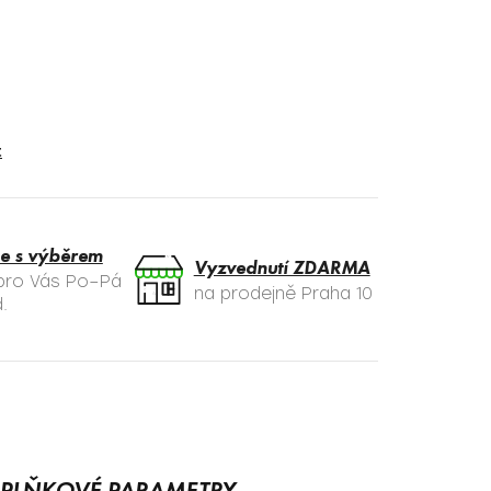
t
e s výběrem
Vyzvednutí ZDARMA
 pro Vás Po–Pá
na prodejně Praha 10
.
PLŇKOVÉ PARAMETRY