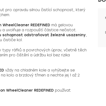
nut pro opravdu silnou čistící schopnost, který
achem.
n WheelCleaner REDEFINED
má gelovou
u a uvolňuje a rozpouští částice nečistot.
u schopnost odstraňovat železné usazeniny
,
 čističe kol.
y typy ráfků a povrchových úprav, včetně těch
ením pro čištění a údržbu kol bez rizika
ED
vždy na chladném kole a vyhýbejte se
 na kolo a brzdový třmen a nechte jej 1 až 2
ron WheelCleaner REDEFINED
používat