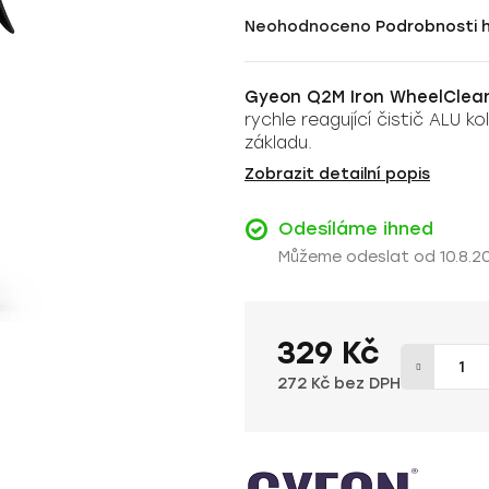
Průměrné
Neohodnoceno
Podrobnosti 
hodnocení
produktu
Gyeon Q2M Iron WheelClean
je
rychle reagující čistič ALU 
0,0
základu.
z
Zobrazit detailní popis
5
hvězdiček.
Odesíláme ihned
10.8.2
329 Kč
272 Kč bez DPH
Měrná cena: