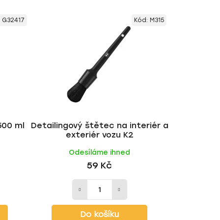
:
G32417
Kód:
M315
500 ml
Detailingový štětec na interiér a
exteriér vozu K2
Odesíláme ihned
59 Kč
Do košíku