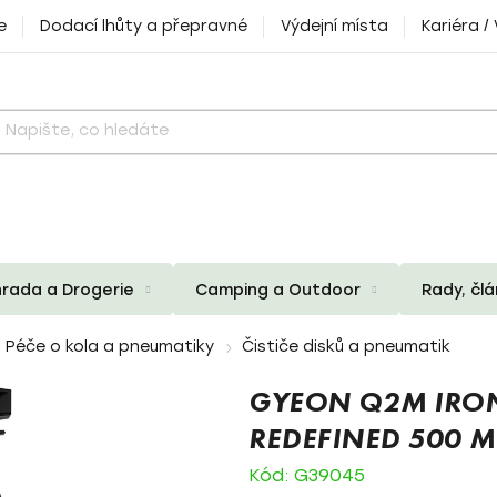
e
Dodací lhůty a přepravné
Výdejní místa
Kariéra /
rada a Drogerie
Camping a Outdoor
Rady, čl
Péče o kola a pneumatiky
Čističe disků a pneumatik
GYEON Q2M IRO
REDEFINED 500 ML
Kód:
G39045