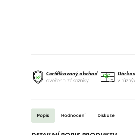
Certifikovaný obchod
Dárkov
ověřeno zákazníky
v různ
Popis
Hodnocení
Diskuze