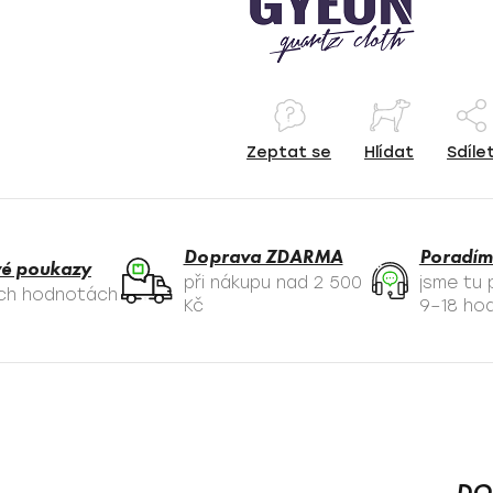
Zeptat se
Hlídat
Sdíle
Doprava ZDARMA
Poradím
é poukazy
při nákupu nad 2 500
jsme tu
ých hodnotách
Kč
9–18 hod
DO