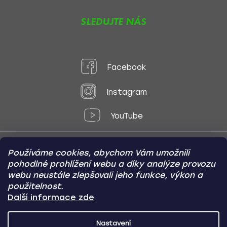
SLEDUJTE NÁS
Facebook
Instagram
YouTube
Používáme cookies, abychom Vám umožnili
Způsoby platby:
pohodlné prohlížení webu a díky analýze provozu
Online
Převod
Dobírka
webu neustále zlepšovali jeho funkce, výkon a
použitelnost.
Způsoby dopravy:
Další informace zde
Nastavení