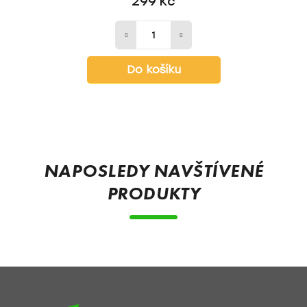
299 Kč
Do košíku
Z
á
p
NAPOSLEDY NAVŠTÍVENÉ
a
PRODUKTY
t
í