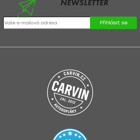
NEWSLETTER
Nezmeškejte žádné novinky či slevy!
Přihlásit se
Přihlášením souhlasíte se
zpracováním osobních údajů
.