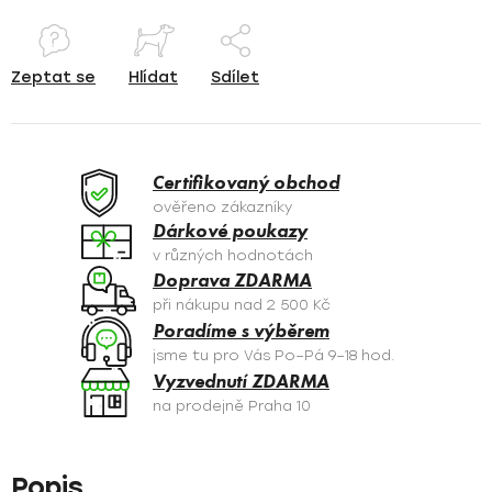
Zeptat se
Hlídat
Sdílet
Certifikovaný obchod
ověřeno zákazníky
Dárkové poukazy
v různých hodnotách
Doprava ZDARMA
při nákupu nad 2 500 Kč
Poradíme s výběrem
jsme tu pro Vás Po–Pá 9–18 hod.
Vyzvednutí ZDARMA
na prodejně Praha 10
Popis