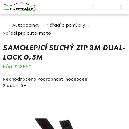
Nákupn
Přejít
Hledat
Přihlášení
na
košík
obsah
Domů
Autodoplňky
Nářadí a pomůcky
Nářadí pro auto-moto
SAMOLEPICÍ SUCHÝ ZIP 3M DUAL-
LOCK 0,5M
Kód:
SJ3550
Průměrné
Neohodnoceno
Podrobnosti hodnocení
hodnocení
Značka:
3M
produktu
je
0,0
z
5
hvězdiček.