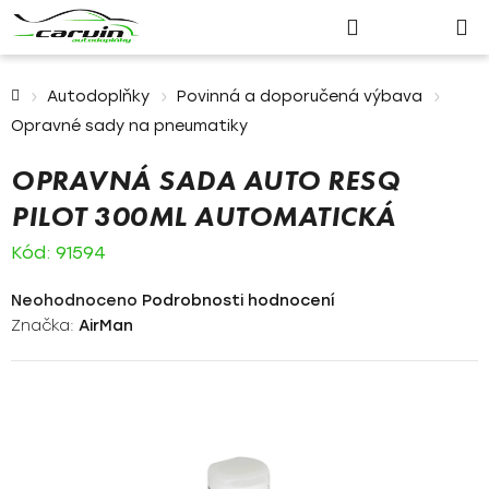
Nákupn
Přejít
Hledat
Přihlášení
na
košík
obsah
Domů
Autodoplňky
Povinná a doporučená výbava
Opravné sady na pneumatiky
OPRAVNÁ SADA AUTO RESQ
PILOT 300ML AUTOMATICKÁ
Kód:
91594
Průměrné
Neohodnoceno
Podrobnosti hodnocení
hodnocení
Značka:
AirMan
produktu
je
0,0
z
5
hvězdiček.