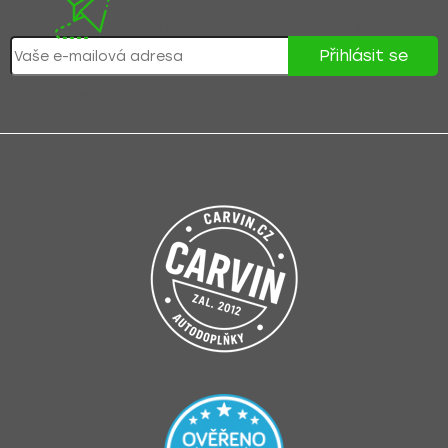
Nezmeškejte žádné novinky či slevy!
Přihlásit se
Přihlášením souhlasíte se
zpracováním osobních údajů
.