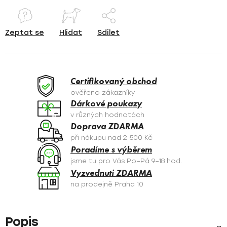
Zeptat se
Hlídat
Sdílet
Certifikovaný obchod
ověřeno zákazníky
Dárkové poukazy
v různých hodnotách
Doprava ZDARMA
při nákupu nad 2 500 Kč
Poradíme s výběrem
jsme tu pro Vás Po–Pá 9–18 hod.
Vyzvednutí ZDARMA
na prodejně Praha 10
Popis