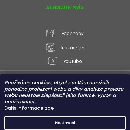
SLEDUJTE NÁS
Facebook
Instagram
YouTube
Používáme cookies, abychom Vám umožnili
Způsoby platby:
pohodlné prohlížení webu a díky analýze provozu
Online
Převod
Dobírka
webu neustále zlepšovali jeho funkce, výkon a
použitelnost.
Způsoby dopravy:
Další informace zde
Nastavení