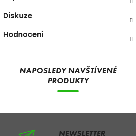
Diskuze
Hodnocení
Z
á
p
NAPOSLEDY NAVŠTÍVENÉ
a
PRODUKTY
t
í
NEWSLETTER