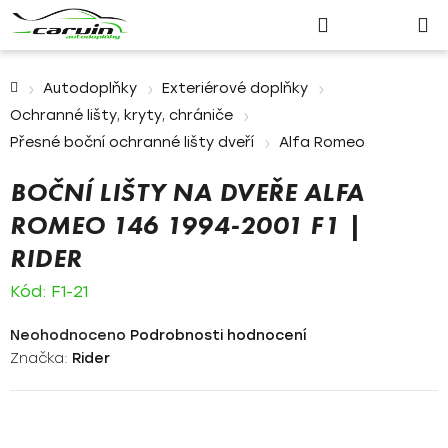
Nákupn
Přejít
Hledat
Přihlášení
na
košík
obsah
Domů
Autodoplňky
Exteriérové doplňky
Ochranné lišty, kryty, chrániče
Přesné boční ochranné lišty dveří
Alfa Romeo
BOČNÍ LIŠTY NA DVEŘE ALFA
ROMEO 146 1994-2001 F1 |
RIDER
Kód:
F1-21
Průměrné
Neohodnoceno
Podrobnosti hodnocení
hodnocení
Značka:
Rider
produktu
je
0,0