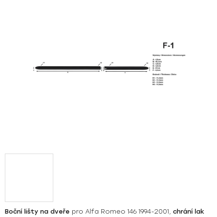
z
5
hvězdiček.
Boční lišty na dveře
pro Alfa Romeo 146 1994-2001,
chrání lak