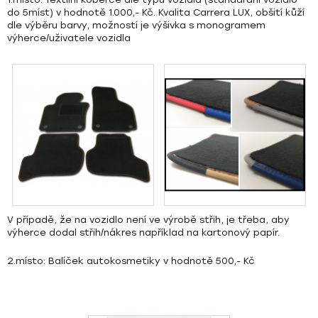
do 5míst) v hodnotě 1.000,- Kč. Kvalita Carrera LUX, obšití kůží
dle výběru barvy, možností je výšivka s monogramem
výherce/uživatele vozidla
V případě, že na vozidlo není ve výrobě střih, je třeba, aby
výherce dodal střih/nákres například na kartonový papír.
2.místo: Balíček autokosmetiky v hodnotě 500,- Kč