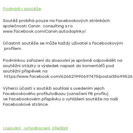
Podmínky soutěže
Soutěž probíhá pouze na Facebookových stránkách
společnosti Carvin consulting s.r.o.
www.facebook.com/Carvin.autodoplnky/
.
Účastnit soutěže se může každý uživatel s facebookovým
profilem.
Podmínkou zařazení do slosování je správně odpovědět na
soutěžní otázky a výsledek napsat do komentářů pod
soutěžní příspěvek na
https://www.facebook.com/626521990697475/posts/35699526
Výherci účastí v soutěži souhlasí s uvedením jejich
Facebookového profilu/odkazu (označení FB profilu)
ve Facebookovém příspěvku o vyhlášení soutěže na naší
Facebookové stránce.
Losování , vyhodnocení, předání