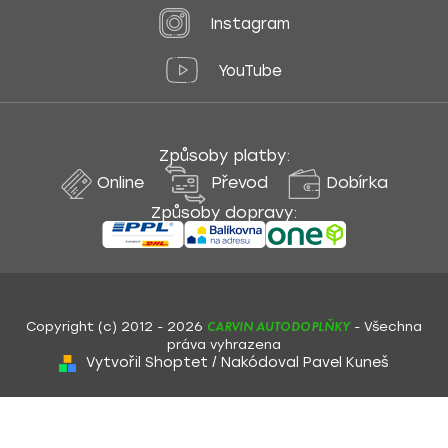
Instagram
YouTube
Způsoby platby:
Online
Převod
Dobírka
Způsoby dopravy:
CARVIN AUTODOPLŇKY
Copyright (c) 2012 -
2026
- Všechna
práva vyhrazena
Vytvořil Shoptet
/
Nakódoval Pavel Kuneš