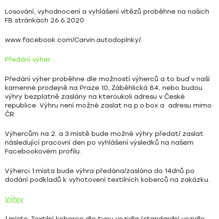
Losování, vyhodnocení a vyhlášení vítězů proběhne na našich
FB stránkách 26.6.2020
www.facebook.com/Carvin.autodoplnky/
.
Předání výher
Předání výher proběhne dle možností výherců a to buď v naší
kamenné prodejně na Praze 10, Záběhlická 84, nebo budou
výhry bezplatně zaslány na kteroukoli adresu v České
republice. Výhru není možné zaslat na p.o.box a adresu mimo
ČR.
Výhercům na 2. a 3.místě bude možné výhry předat/ zaslat
následující pracovní den po vyhlášení výsledků na našem
Facebookovém profilu.
Výherci 1.místa bude výhra předána/zaslána do 14dnů po
dodání podkladů k vyhotovení textilních koberců na zakázku.
Výhry
1.místo: Textilní koberce dle typu vozidla (standardní vozidlo