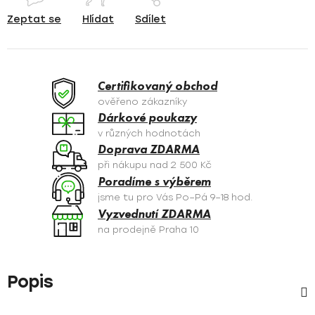
Zeptat se
Hlídat
Sdílet
Certifikovaný obchod
ověřeno zákazníky
Dárkové poukazy
v různých hodnotách
Doprava ZDARMA
při nákupu nad 2 500 Kč
Poradíme s výběrem
jsme tu pro Vás Po–Pá 9–18 hod.
Vyzvednutí ZDARMA
na prodejně Praha 10
Popis