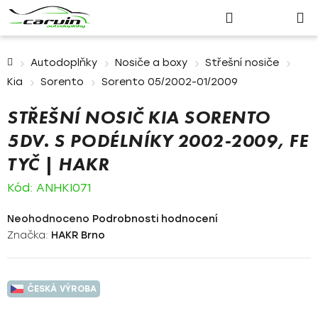
Nákupn
Přejít
Hledat
Přihlášení
na
košík
obsah
Domů
Autodoplňky
Nosiče a boxy
Střešní nosiče
Kia
Sorento
Sorento 05/2002-01/2009
STŘEŠNÍ NOSIČ KIA SORENTO
5DV. S PODÉLNÍKY 2002-2009, FE
TYČ | HAKR
Kód:
ANHKI071
Průměrné
Neohodnoceno
Podrobnosti hodnocení
hodnocení
Značka:
HAKR Brno
produktu
je
0,0
ČESKÁ VÝROBA
z
5