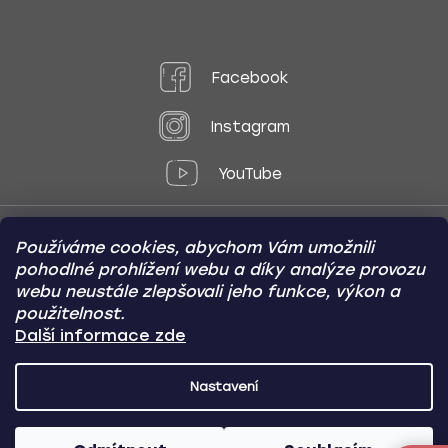
Facebook
Instagram
YouTube
Používáme cookies, abychom Vám umožnili
Způsoby platby:
pohodlné prohlížení webu a díky analýze provozu
Online
Převod
Dobírka
webu neustále zlepšovali jeho funkce, výkon a
použitelnost.
Způsoby dopravy:
Další informace zde
Nastavení
CARVIN AUTODOPLŇKY
Copyright (c) 2012 -
2026
- Všechna
práva vyhrazena