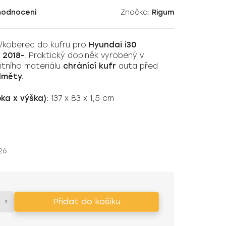
hodnocení
Značka:
Rigum
a/koberec do kufru pro
Hyundai i30
 2018-
. Praktický doplněk vyrobený v
itního materiálu
chránící kufr
auta před
dměty.
ka x výška):
137 x 83 x 1,5 cm
26
Přidat do košíku