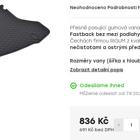
Průměrné
Neohodnoceno
Podrobnosti 
hodnocení
produktu
Přesně pasující gumová van
je
Fastback bez mezi podlahy
0,0
Čechách firmou RIGUM z kval
z
nečistotami a ostrými pře
5
hvězdiček.
Rozměry vany (šířka x hloub
Zobrazit detailní popis
Odesíláme ihned
7.8.20
836 Kč
691 Kč bez DPH
Měrná cena: