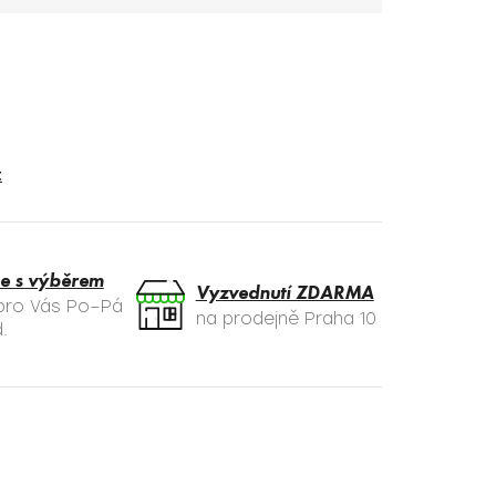
t
e s výběrem
Vyzvednutí ZDARMA
 pro Vás Po–Pá
na prodejně Praha 10
.