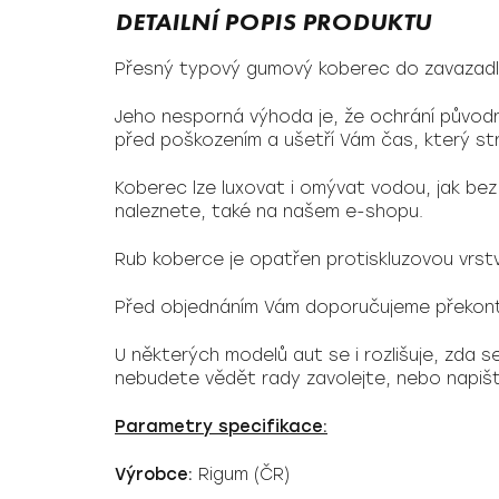
Přesný typový gumový koberec do zavazadl
Jeho nesporná výhoda je, že ochrání původn
před poškozením a ušetří Vám čas, který str
Koberec lze luxovat i omývat vodou, jak bez
naleznete, také na našem e-shopu.
Rub koberce je opatřen protiskluzovou vrst
Před objednáním Vám doporučujeme překont
U některých modelů aut se i rozlišuje, zda 
nebudete vědět rady zavolejte, nebo napi
Parametry specifikace:
Výrobce:
Rigum (ČR)