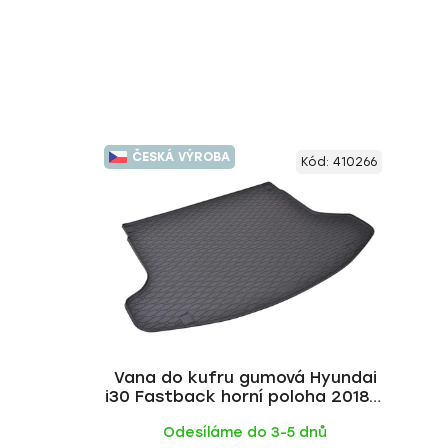
ČESKÁ VÝROBA
Kód:
410266
Vana do kufru gumová Hyundai
i30 Fastback horní poloha 2018- |
RIGUM
Odesíláme do 3-5 dnů