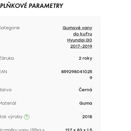
PLŇKOVÉ PARAMETRY
Kategorie
Gumové vany
do kufru
Hyundai i30
2017-2019
Záruka
2 roky
EAN
859298041025
9
Barva
Černá
Materiál
Guma
?
Rok výroby
2018
Rozměry vany (šířka x
137 x 83 x 1,5