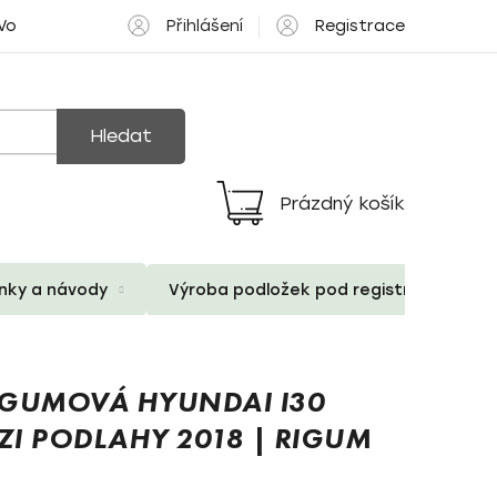
Přihlášení
Registrace
 Volné pozice
Hledat
Prázdný košík
Nákupní
košík
ánky a návody
Výroba podložek pod registrační znač
 GUMOVÁ HYUNDAI I30
ZI PODLAHY 2018 | RIGUM