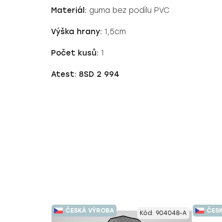
Materiál:
guma bez podílu PVC
Výška hrany:
1,5cm
Počet kusů:
1
Atest:
8SD 2 994
ČESKÁ VÝROBA
ČES
Kód:
904048-A