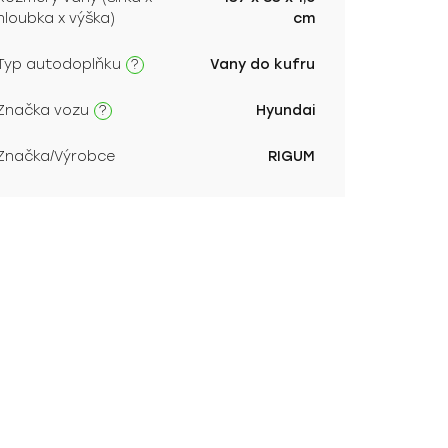
hloubka x výška)
cm
?
Typ autodoplňku
Vany do kufru
?
Značka vozu
Hyundai
Značka/Výrobce
RIGUM