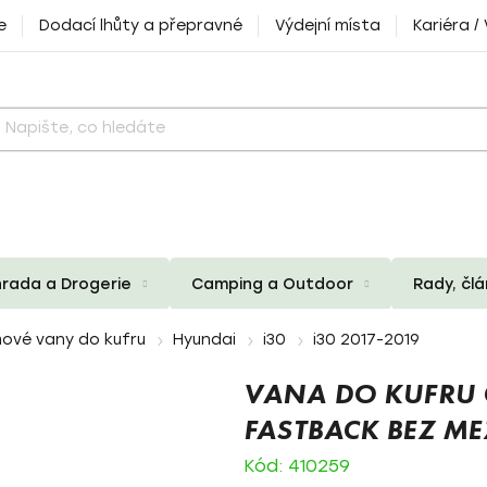
e
Dodací lhůty a přepravné
Výdejní místa
Kariéra /
rada a Drogerie
Camping a Outdoor
Rady, čl
ové vany do kufru
Hyundai
i30
i30 2017-2019
VANA DO KUFRU
FASTBACK BEZ ME
Kód:
410259