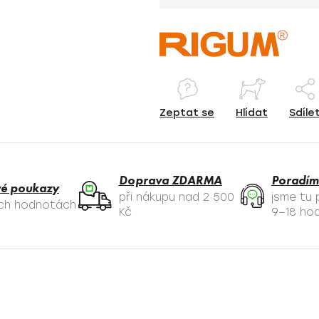
Zeptat se
Hlídat
Sdíle
Doprava ZDARMA
Poradím
é poukazy
při nákupu nad 2 500
jsme tu
ých hodnotách
Kč
9–18 hod