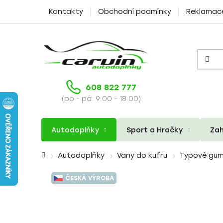
Přejít
Kontakty
Obchodní podmínky
Reklamac
na
obsah
608 822 777
(po - pá: 9:00 - 18:00)
Autodoplňky
Sport a Hračky
Zah
Domů
Autodoplňky
Vany do kufru
Typové gum
ČESKÁ VÝROBA