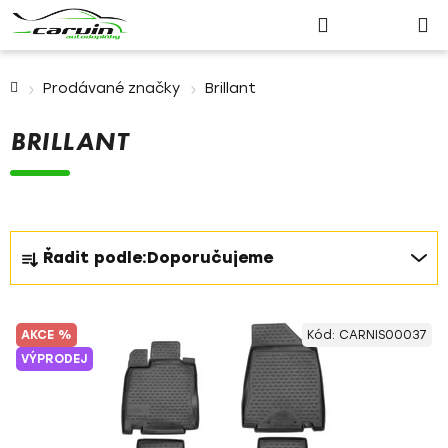
Nákupn
Přejít
Hledat
Přihlášení
na
košík
obsah
Domů
Prodávané značky
Brillant
BRILLANT
Ř
Řadit podle:
Doporučujeme
a
z
V
e
AKCE %
Kód:
CARNIS00037
ý
n
VÝPRODEJ
p
í
i
p
s
r