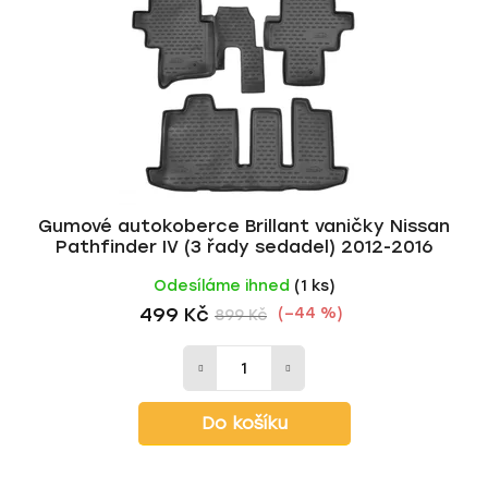
p
o
r
d
o
u
d
k
u
t
k
ů
t
ů
Gumové autokoberce Brillant vaničky Nissan
Pathfinder IV (3 řady sedadel) 2012-2016
Odesíláme ihned
(1 ks)
499 Kč
(–44 %)
899 Kč
Do košíku