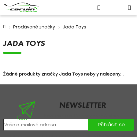
Nákupn
Přejít
Hledat
Přihlášení
na
košík
obsah
Domů
Prodávané značky
Jada Toys
JADA TOYS
Žádné produkty značky
Jada Toys
nebyly nalezeny...
Z
á
p
NEWSLETTER
a
Nezmeškejte žádné novinky či slevy!
t
Přihlásit se
í
Přihlášením souhlasíte se
zpracováním osobních údajů
.