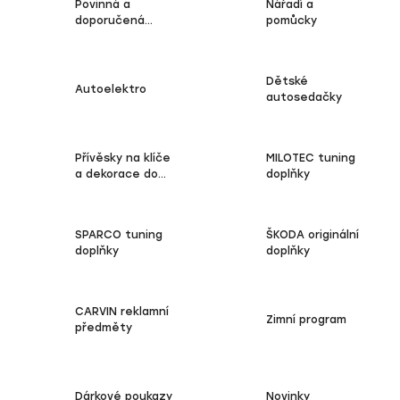
Povinná a
Nářadí a
doporučená
pomůcky
výbava
Dětské
Autoelektro
autosedačky
Přívěsky na klíče
MILOTEC tuning
a dekorace do
doplňky
vozu
SPARCO tuning
ŠKODA originální
doplňky
doplňky
CARVIN reklamní
Zimní program
předměty
Dárkové poukazy
Novinky