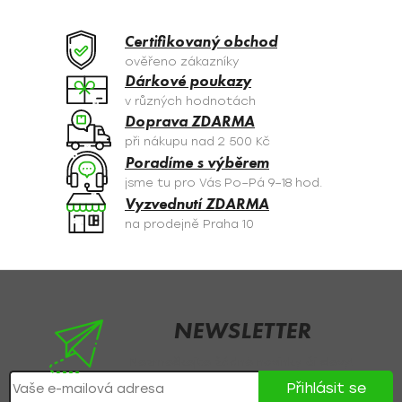
K
í
O
p
Certifikovaný obchod
r
V
ověřeno zákazníky
v
Dárkové poukazy
Á
k
v různých hodnotách
y
N
Doprava ZDARMA
v
při nákupu nad 2 500 Kč
Í
ý
Poradíme s výběrem
p
jsme tu pro Vás Po–Pá 9–18 hod.
i
Vyzvednutí ZDARMA
s
na prodejně Praha 10
u
Z
á
p
NEWSLETTER
a
Nezmeškejte žádné novinky či slevy!
t
Přihlásit se
í