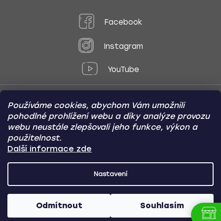
Facebook
Instagram
YouTube
Používáme cookies, abychom Vám umožnili
Způsoby platby:
pohodlné prohlížení webu a díky analýze provozu
Online
Převod
Dobírka
webu neustále zlepšovali jeho funkce, výkon a
použitelnost.
Způsoby dopravy:
Další informace zde
Nastavení
CARVIN AUTODOPLŇKY
Copyright (c) 2012 -
2026
- Všechna
práva vyhrazena
Odmítnout
Souhlasím
Vytvořil Shoptet
/
Nakódoval Pavel Kuneš