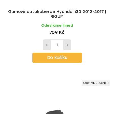
ů
Gumové autokoberce Hyundai i30 2012-2017 |
RIGUM
Odesíláme ihned
759 Kč
Do košíku
Kód:
VD20028-1