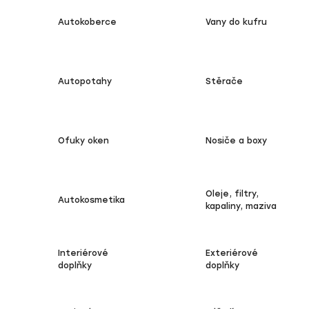
Autokoberce
Vany do kufru
Autopotahy
Stěrače
Ofuky oken
Nosiče a boxy
Oleje, filtry,
Autokosmetika
kapaliny, maziva
Interiérové
Exteriérové
doplňky
doplňky