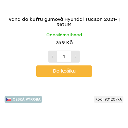
Vana do kufru gumová Hyundai Tucson 2021- |
RIGUM
Odesíláme ihned
759 Kč
Do košíku
ČESKÁ VÝROBA
Kód:
901207-A