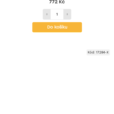
772 Kč
Do košíku
Kód:
17284-X