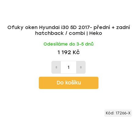
Ofuky oken Hyundai i30 5D 2017- přední + zadní
hatchback / combi | Heko
Odesíláme do 3-5 dnů
1 192 Kč
Do košíku
Kód:
17266-X