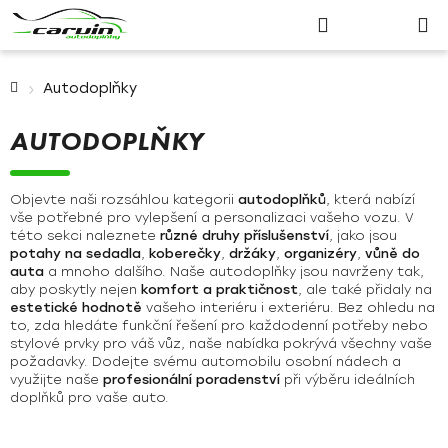
Nákupn
Přejít
Hledat
Přihlášení
na
košík
obsah
Domů
Autodoplňky
AUTODOPLŇKY
Objevte naši rozsáhlou kategorii
autodoplňků
, která nabízí
vše potřebné pro vylepšení a personalizaci vašeho vozu. V
této sekci naleznete
různé druhy příslušenství
, jako jsou
potahy na sedadla
,
koberečky
,
držáky
,
organizéry
,
vůně do
auta
a mnoho dalšího. Naše autodoplňky jsou navrženy tak,
aby poskytly nejen
komfort a praktičnost
, ale také přidaly na
estetické hodnotě
vašeho interiéru i exteriéru. Bez ohledu na
to, zda hledáte funkční řešení pro každodenní potřeby nebo
stylové prvky pro váš vůz, naše nabídka pokrývá všechny vaše
požadavky. Dodejte svému automobilu osobní nádech a
využijte naše
profesionální poradenství
při výběru ideálních
doplňků pro vaše auto.