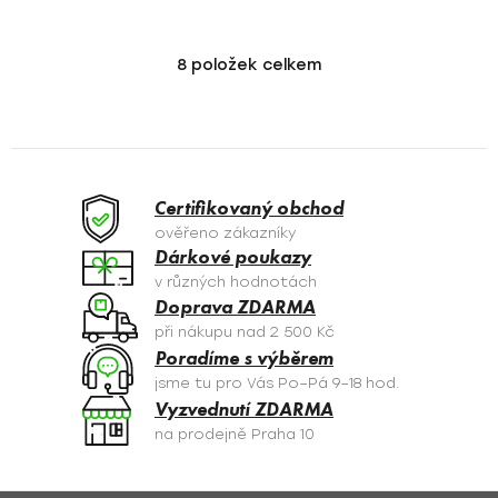
8
položek celkem
O
v
l
á
d
a
Certifikovaný obchod
c
ověřeno zákazníky
í
Dárkové poukazy
p
v různých hodnotách
r
Doprava ZDARMA
v
při nákupu nad 2 500 Kč
k
Poradíme s výběrem
y
jsme tu pro Vás Po–Pá 9–18 hod.
v
Vyzvednutí ZDARMA
ý
na prodejně Praha 10
p
i
s