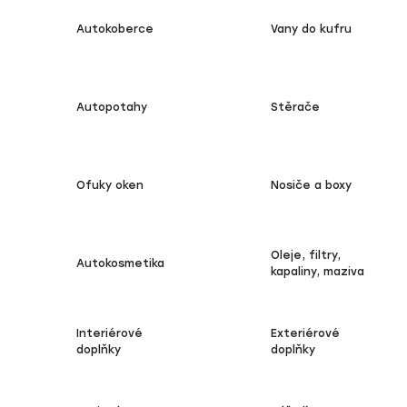
Autokoberce
Vany do kufru
Autopotahy
Stěrače
Ofuky oken
Nosiče a boxy
Oleje, filtry,
Autokosmetika
kapaliny, maziva
Interiérové
Exteriérové
doplňky
doplňky