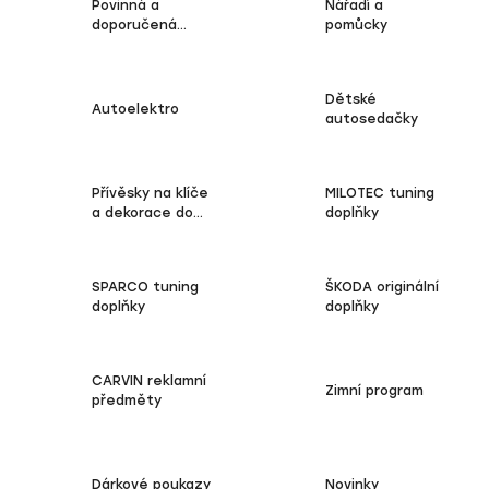
Povinná a
Nářadí a
doporučená
pomůcky
výbava
Dětské
Autoelektro
autosedačky
Přívěsky na klíče
MILOTEC tuning
a dekorace do
doplňky
vozu
SPARCO tuning
ŠKODA originální
doplňky
doplňky
CARVIN reklamní
Zimní program
předměty
Dárkové poukazy
Novinky