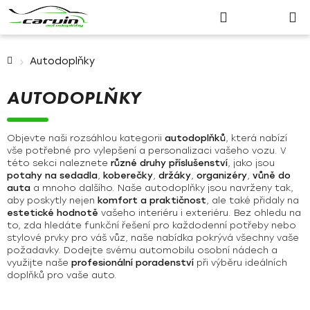
Nákupn
Přejít
Hledat
Přihlášení
na
košík
obsah
Domů
Autodoplňky
AUTODOPLŇKY
Objevte naši rozsáhlou kategorii
autodoplňků
, která nabízí
vše potřebné pro vylepšení a personalizaci vašeho vozu. V
této sekci naleznete
různé druhy příslušenství
, jako jsou
potahy na sedadla
,
koberečky
,
držáky
,
organizéry
,
vůně do
auta
a mnoho dalšího. Naše autodoplňky jsou navrženy tak,
aby poskytly nejen
komfort a praktičnost
, ale také přidaly na
estetické hodnotě
vašeho interiéru i exteriéru. Bez ohledu na
to, zda hledáte funkční řešení pro každodenní potřeby nebo
stylové prvky pro váš vůz, naše nabídka pokrývá všechny vaše
požadavky. Dodejte svému automobilu osobní nádech a
využijte naše
profesionální poradenství
při výběru ideálních
doplňků pro vaše auto.