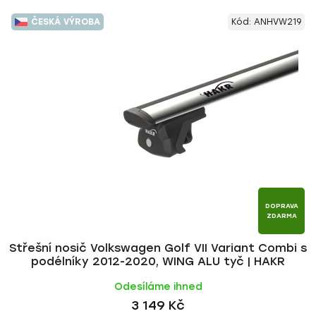
ČESKÁ VÝROBA
Kód:
ANHVW219
DOPRAVA
ZDARMA
Střešní nosič Volkswagen Golf VII Variant Combi s
podélníky 2012-2020, WING ALU tyč | HAKR
Odesíláme ihned
3 149 Kč