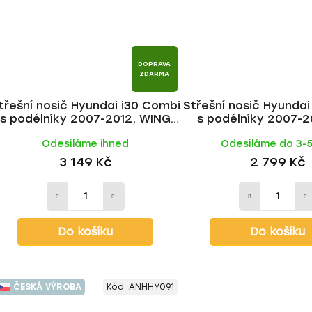
DOPRAVA
ZDARMA
třešní nosič Hyundai i30 Combi
Střešní nosič Hyundai
s podélníky 2007-2012, WING
s podélníky 2007-2
ALU tyč | HAKR
BLACK tyč | H
Odesíláme ihned
Odesíláme do 3-
3 149 Kč
2 799 Kč
Do košíku
Do košíku
ČESKÁ VÝROBA
Kód:
ANHHY091