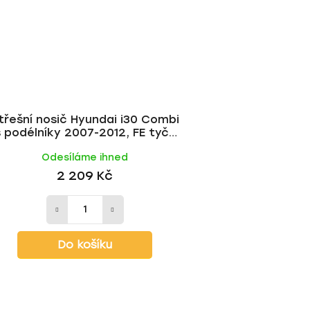
třešní nosič Hyundai i30 Combi
s podélníky 2007-2012, FE tyč |
HAKR
Odesíláme ihned
2 209 Kč
Do košíku
O