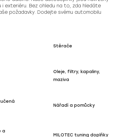
 i exteriéru. Bez ohledu na to, zda hledáte
 vaše požadavky. Dodejte svému automobilu
Stěrače
Oleje, filtry, kapaliny,
maziva
ručená
Nářadí a pomůcky
e a
MILOTEC tuning doplňky