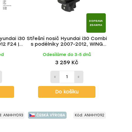
r
o
d
DOPRAVA
u
ZDARMA
k
Hyundai i30
Střešní nosič Hyundai i30 Combi
t
2 F24 |
s podélníky 2007-2012, WING
ů
BLACK tyč | HAKR
ed
Odesíláme do 3-5 dnů
3 259 Kč
Do košíku
d:
ANHHY093
ČESKÁ VÝROBA
Kód:
ANHHY092