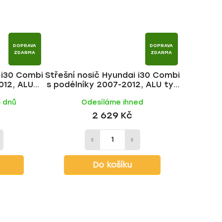
DOPRAVA
DOPRAVA
ZDARMA
ZDARMA
 i30 Combi
Střešní nosič Hyundai i30 Combi
012, ALU
s podélníky 2007-2012, ALU tyč
AKR
| HAKR
5 dnů
Odesíláme ihned
2 629 Kč
Do košíku