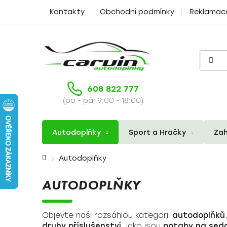
Přejít
Kontakty
Obchodní podmínky
Reklamac
na
obsah
608 822 777
(po - pá: 9:00 - 18:00)
Autodoplňky
Sport a Hračky
Zah
Domů
Autodoplňky
AUTODOPLŇKY
Objevte naši rozsáhlou kategorii
autodoplňků
druhy příslušenství
, jako jsou
potahy na sed