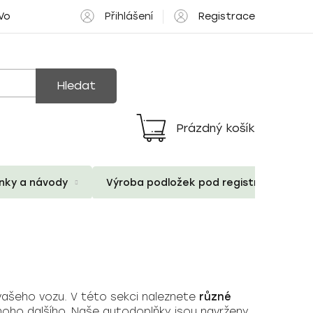
Přihlášení
Registrace
 Volné pozice
Hledat
Prázdný košík
Nákupní
košík
ánky a návody
Výroba podložek pod registrační znač
 vašeho vozu. V této sekci naleznete
různé
oho dalšího. Naše autodoplňky jsou navrženy