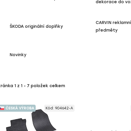
dekorace do vo
CARVIN reklamn
ŠKODA originální doplňky
předměty
Novinky
tránka
1
z
1
-
7
položek celkem
ČESKÁ VÝROBA
Kód:
904642-A