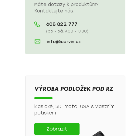
Máte dotazy k produktům?
Kontaktujte nás.
608 822 777
(po - pá: 9:00 - 18:00)
info@carvin.cz
VÝROBA PODLOŽEK POD RZ
klasické, 3D, moto, USA s vlastním
potiskem
Zobrazit