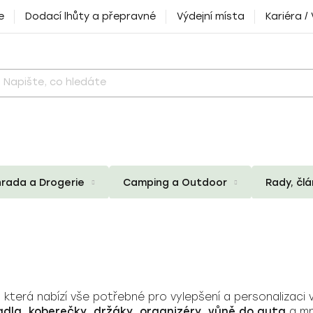
e
Dodací lhůty a přepravné
Výdejní místa
Kariéra /
rada a Drogerie
Camping a Outdoor
Rady, čl
, která nabízí vše potřebné pro vylepšení a personalizaci
adla
,
koberečky
,
držáky
,
organizéry
,
vůně do auta
a mn