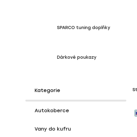
SPARCO tuning doplňky
Dárkové poukazy
P
K
Přeskočit
S
a
o
kategorie
t
s
e
V
t
g
Autokoberce
ý
r
o
p
a
r
Vany do kufru
i
i
n