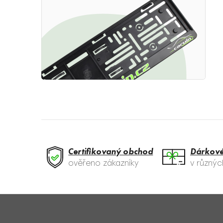
Certifikovaný obchod
Dárkové
ověřeno zákazníky
v různý
Z
á