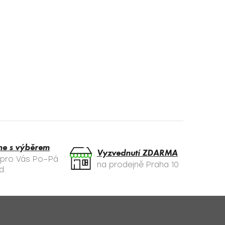
me s výběrem
Vyzvednutí ZDARMA
 pro Vás Po–Pá
na prodejně Praha 10
d.