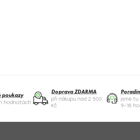
Doprava ZDARMA
Poradí
 poukazy
při nákupu nad 2 500
jsme tu
ch hodnotách
Kč
9–18 ho