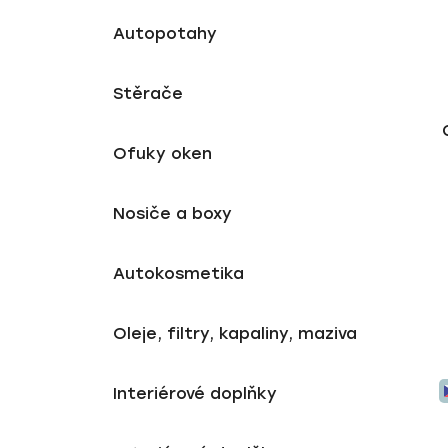
e
s
n
p
í
Autopotahy
r
p
o
a
Stěrače
d
n
u
e
Ofuky oken
k
l
t
ů
Nosiče a boxy
Autokosmetika
Oleje, filtry, kapaliny, maziva
Interiérové doplňky