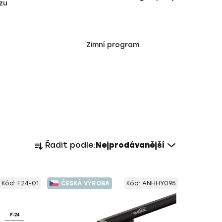
zu
í
Zimní program
Ř
Řadit podle:
Nejprodávanější
a
z
e
Kód:
F24-01
ČESKÁ VÝROBA
Kód:
ANHHY095
n
í
p