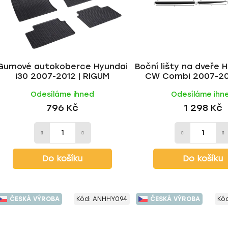
Gumové autokoberce Hyundai
Boční lišty na dveře 
i30 2007-2012 | RIGUM
CW Combi 2007-201
Rider
Odesíláme ihned
Odesíláme ihn
796 Kč
1 298 Kč
Do košíku
Do košíku
ČESKÁ VÝROBA
Kód:
ANHHY094
ČESKÁ VÝROBA
Kó