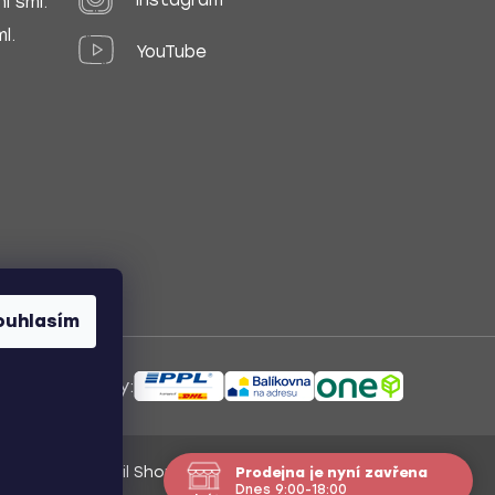
í sml.
l.
YouTube
ouhlasím
ůsoby dopravy:
Vytvořil Shoptet
/
Nakódoval Pavel Kuneš
Prodejna je nyní zavřena
Dnes 9:00-18:00