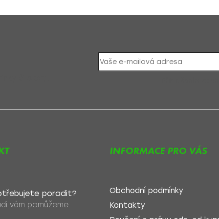
nky či slevy!
Přihlášením souh
KT
INFORMACE PRO VÁS
Obchodní podmínky
třebujete poradit?
di vám pomůžeme.
Kontakty