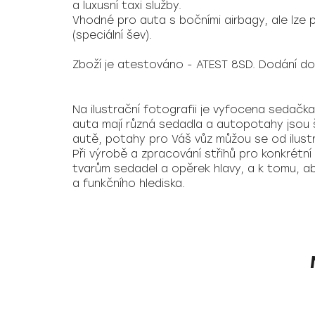
a luxusní taxi služby.
Vhodné pro auta s bočními airbagy, ale lze 
(speciální šev).
Zboží je atestováno - ATEST 8SD. Dodání do
Na ilustrační fotografii je vyfocena sedačk
auta mají různá sedadla a autopotahy jsou 
autě, potahy pro Váš vůz můžou se od ilustra
Při výrobě a zpracování střihů pro konkrétní
tvarům sedadel a opěrek hlavy, a k tomu, ab
a funkčního hlediska.
Z
á
p
a
t