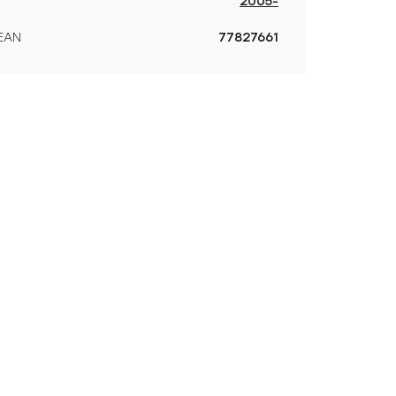
2005-
EAN
77827661