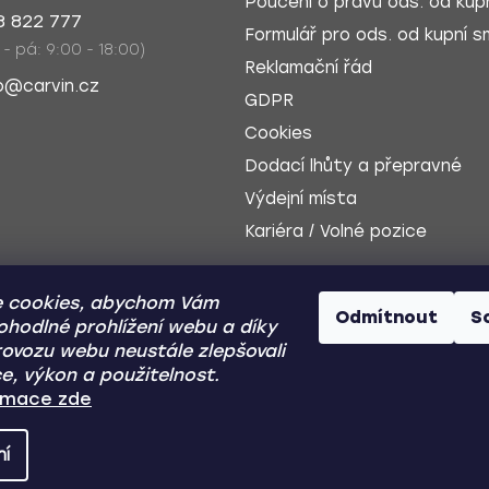
Poučení o právu ods. od kupn
8 822 777
Formulář pro ods. od kupní sm
 - pá: 9:00 - 18:00)
Reklamační řád
o@carvin.cz
GDPR
Cookies
Dodací lhůty a přepravné
Výdejní místa
Kariéra / Volné pozice
 cookies, abychom Vám
Odmítnout
S
ohodlné prohlížení webu a díky
ovozu webu neustále zlepšovali
e, výkon a použitelnost.
Dobírka
Zp
ormace zde
ní
Y
- Všechna práva vyhrazena