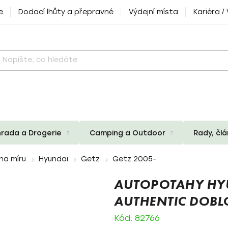
e
Dodací lhůty a přepravné
Výdejní místa
Kariéra /
rada a Drogerie
Camping a Outdoor
Rady, čl
na míru
Hyundai
Getz
Getz 2005-
AUTOPOTAHY HYU
AUTHENTIC DOBL
Kód:
82766