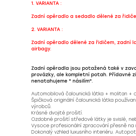
1. VARIANTA :
Zadní opěradlo a sedadlo dělené za řidiče
2. VARIANTA :
Zadní opěradlo dělené za řidičem, zadní l
airbagy.
Zadní opěradla jsou potažená také v zav
provázky, ale kompletní potah. Přídavné 
nenatahujeme " násilím".
Automobilová čalounická látka + molitan + 
Špičková originální čalounická látka použív
výrobců.
Krásné dvojité prošití.
Ozdobné prošití středové látky je svislé, ne
Vysoce profesionální zpracování přesně na
Dokonalý vzhled luxusního interiéru. Autopo