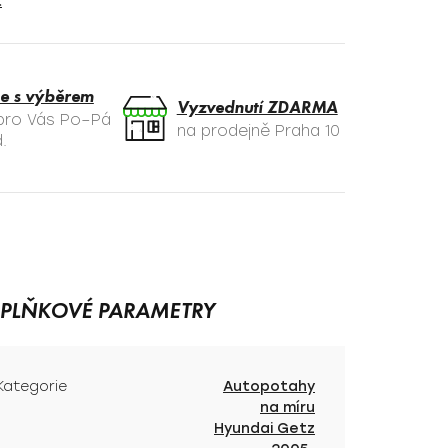
t
e s výběrem
Vyzvednutí ZDARMA
 pro Vás Po–Pá
na prodejně Praha 10
.
PLŇKOVÉ PARAMETRY
Kategorie
Autopotahy
na míru
Hyundai Getz