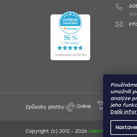
60
(po
inf
Používáme
umožnili p
analýze pr
jeho funkc
Online
Převod
Způsoby platby:
Další inf
Nastave
CARVIN AUTODOPLŇK
Copyright (c) 2012 -
2026