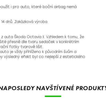
použít i pro auto, které boční airbag nemá
 14 dnů. Zakázková výroba.
a z auta Škoda Octavia II. Vzhledem k tomu, že
šité přesně dle tvaru sedaček v konkrétním
ční fotky tvarově lišit.
 auto je vždy přihlíženo k původním švům a
y výsledný efekt byl co nejlepší z estetického
NAPOSLEDY NAVŠTÍVENÉ PRODUKT