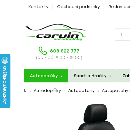
Přejít
Kontakty
Obchodní podmínky
Reklamac
na
obsah
608 822 777
(po - pá: 9:00 - 18:00)
Autodoplňky
Sport a Hračky
Zah
Domů
Autodoplňky
Autopotahy
Autopotahy 