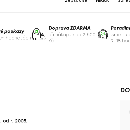
Zeptat se
Hlídat
Sdíle
Doprava ZDARMA
Poradím
é poukazy
při nákupu nad 2 500
jsme tu
ých hodnotách
Kč
9–18 hod
DO
 od r. 2005.