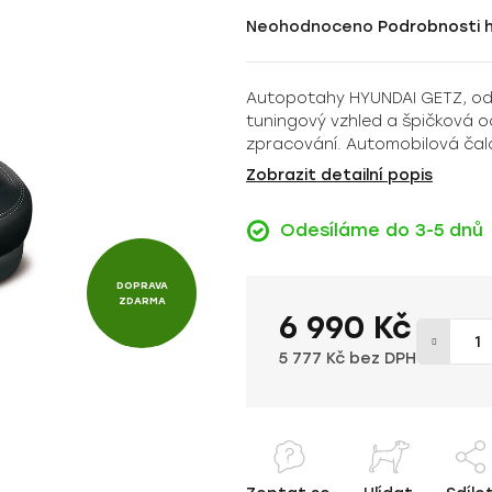
Průměrné
Neohodnoceno
Podrobnosti 
hodnocení
produktu
Autopotahy HYUNDAI GETZ, od 
je
tuningový vzhled a špičková o
0,0
zpracování. Automobilová čaloun
z
Zobrazit detailní popis
5
hvězdiček.
Odesíláme do 3-5 dnů
DOPRAVA
ZDARMA
6 990 Kč
5 777 Kč bez DPH
Měrná cena: