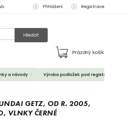
Přihlášení
Registrace
 Volné pozice
Hledat
Prázdný košík
Nákupní
košík
ánky a návody
Výroba podložek pod registrační znač
NDAI GETZ, OD R. 2005,
O, VLNKY ČERNÉ