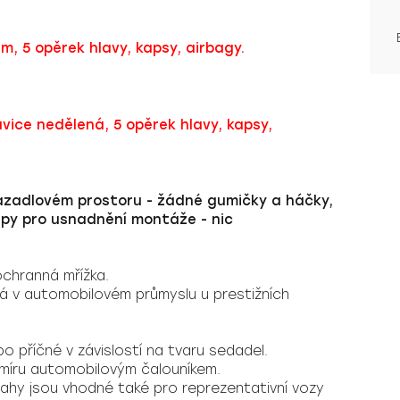
m, 5 opěrek hlavy, kapsy, airbagy.
avice nedělená, 5 opěrek hlavy, kapsy,
azadlovém prostoru - žádné gumičky a háčky,
zipy pro usnadnění montáže - nic
ochranná mřížka.
aná v automobilovém průmyslu u prestižních
bo příčné v závislostí na tvaru sedadel.
 míru automobilovým čalouníkem.
tahy jsou vhodné také pro reprezentativní vozy