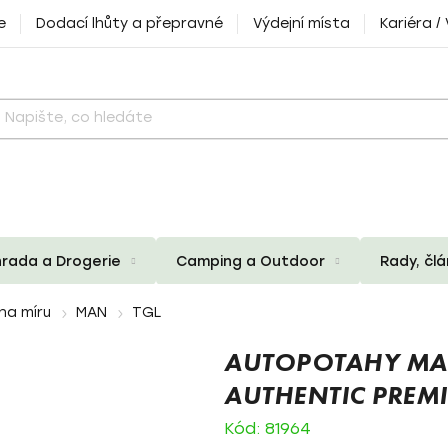
e
Dodací lhůty a přepravné
Výdejní místa
Kariéra /
rada a Drogerie
Camping a Outdoor
Rady, čl
na míru
MAN
TGL
AUTOPOTAHY MAN 
AUTHENTIC PREM
Kód:
81964