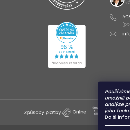
Rá
60
(po
inf
Používáme
umožnili p
analýze pr
jeho funkc
Online
Převod
Způsoby platby:
Další inf