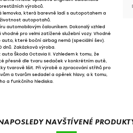
restižních výrobců.
tá lemovka, která barevně ladí s autopotahem a
e životnost autopotahů.
íru automobilovým čalouníkem. Dokonalý vzhled
i vhodné pro velmi zatížené služební vozy. Vhodné
ro auto, které boční airbag nemá (speciální šev).
0 dnů. Zakázková výroba.
z auta Škoda Octavia II. Vzhledem k tomu, že
té přesně dle tvaru sedaček v konkrétním autě,
y tvarově lišit. Při výrobě a zpracování střihů pro
 švům a tvarům sedadel a opěrek hlavy, a k tomu,
ého a funkčního hlediska.
NAPOSLEDY NAVŠTÍVENÉ PRODUKT