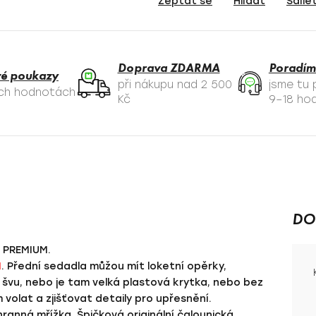
Zeptat se
Hlídat
Sdíle
Doprava ZDARMA
Poradím
é poukazy
při nákupu nad 2 500
jsme tu
ých hodnotách
Kč
9–18 hod
DO
 PREMIUM.
1
. Přední sedadla můžou mít loketní opěrky,
 švu, nebo je tam velká plastová krytka, nebo bez
olat a zjišťovat detaily pro upřesnění.
ranná mřížka. Špičková originální čalounická