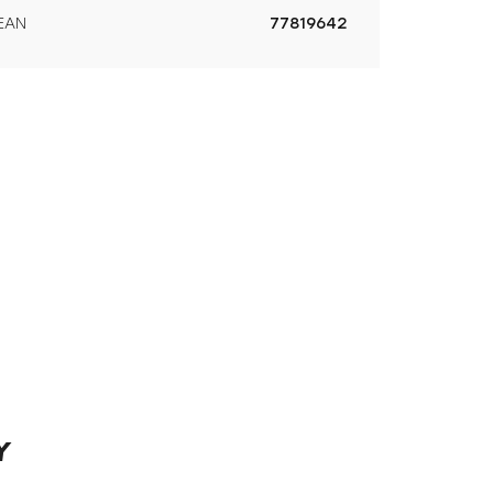
EAN
77819642
Y