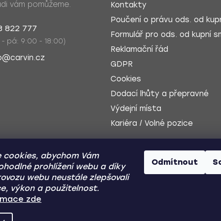
di vám pomůžeme.
Kontakty
Poučení o právu ods. od kupn
8 822 777
Formulář pro ods. od kupní sm
 - pá: 9:00 - 18:00)
Reklamační řád
o@carvin.cz
GDPR
Cookies
Dodací lhůty a přepravné
Výdejní místa
Kariéra / Volné pozice
 cookies, abychom Vám
Odmítnout
S
ohodlné prohlížení webu a díky
ovozu webu neustále zlepšovali
e, výkon a použitelnost.
Dobírka
Zp
ormace zde