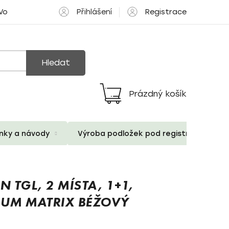
Přihlášení
Registrace
 Volné pozice
Hledat
Prázdný košík
Nákupní
košík
ánky a návody
Výroba podložek pod registrační znač
TGL, 2 MÍSTA, 1+1,
IUM MATRIX BÉŽOVÝ