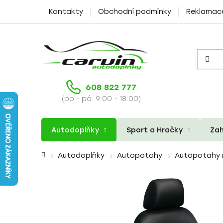
Přejít
Kontakty
Obchodní podmínky
Reklamac
na
obsah
608 822 777
(po - pá: 9:00 - 18:00)
Autodoplňky
Sport a Hračky
Zah
Domů
Autodoplňky
Autopotahy
Autopotahy 