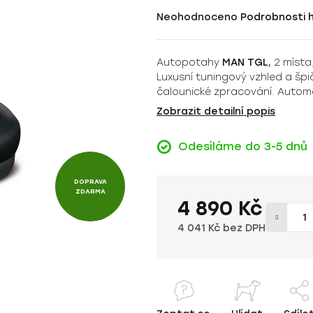
Průměrné
Neohodnoceno
Podrobnosti 
hodnocení
produktu
Autopotahy
MAN
TGL,
2 místa
je
Luxusní tuningový vzhled a šp
0,0
čalounické zpracování. Automob
z
Zobrazit detailní popis
5
hvězdiček.
Odesíláme do 3-5 dnů
DOPRAVA
ZDARMA
4 890 Kč
4 041 Kč bez DPH
Měrná cena: