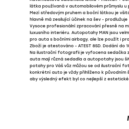
látka používaná v automobilovém průmyslu u p
Mezí středovým pruhem a boční látkou je vši
hlavně má zesilující účinek na šev - prodlužuj
Vysoce profesionální zpracování přesně na m
luxusního interiéru. Autopotahy MAN jsou velm
pro auta s bočními airbagy, ale lze použít i p
Zboží je atestováno - ATEST 8SD. Dodání do 1
Na ilustrační fotografii je vyfocena sedačka 
auta mají různá sedadla a autopotahy jsou ši
potahy pro Váš vůz můžou se od ilustrační fotk
konkrétní auto je vždy přihlíženo k původním
aby výsledný efekt byl co nejlepší z estetick
Z
á
p
a