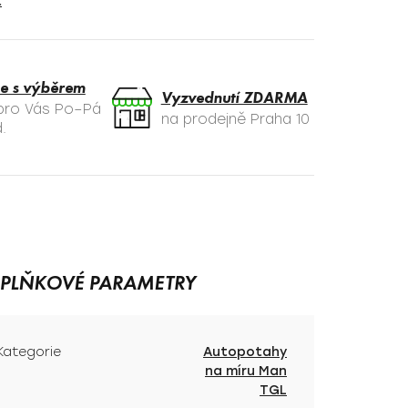
t
e s výběrem
Vyzvednutí ZDARMA
 pro Vás Po–Pá
na prodejně Praha 10
.
PLŇKOVÉ PARAMETRY
Kategorie
Autopotahy
na míru Man
TGL