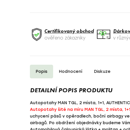
Certifikovaný obchod
Dárkov
ověřeno zákazníky
v různ
Popis
Hodnocení
Diskuze
Autopotahy MAN TGL, 2 místa, 1+1
, AUTHENTIC
Autopotahy šité na míru MAN TGL, 2 místa, 1+
uchycení pásů v opěradlech, boční airbagy ve
airbagů. Po obdržení objednávky budeme Vám v
Automobilová čalounická látka + molitan + och