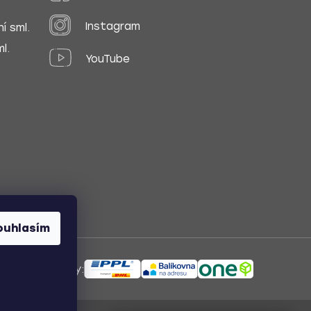
Instagram
í sml.
l.
YouTube
ouhlasím
ůsoby dopravy: