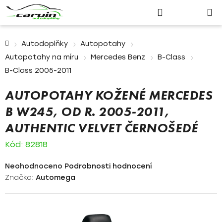
Nákupn
Přejít
Hledat
Přihlášení
na
košík
obsah
Domů
Autodoplňky
Autopotahy
Autopotahy na míru
Mercedes Benz
B-Class
B-Class 2005-2011
AUTOPOTAHY KOŽENÉ MERCEDES
B W245, OD R. 2005-2011,
AUTHENTIC VELVET ČERNOŠEDÉ
Kód:
82818
Průměrné
Neohodnoceno
Podrobnosti hodnocení
hodnocení
Značka:
Automega
produktu
je
0,0