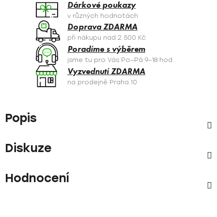
Dárkové poukazy
v různých hodnotách
Doprava ZDARMA
při nákupu nad 2 500 Kč
Poradíme s výběrem
jsme tu pro Vás Po–Pá 9–18 hod.
Vyzvednutí ZDARMA
na prodejně Praha 10
Popis
Diskuze
Hodnocení
Z
á