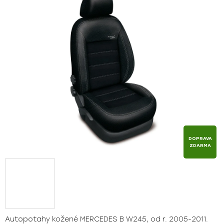
z
5
hvězdiček.
DOPRAVA
ZDARMA
Autopotahy kožené MERCEDES B W245, od r. 2005-2011.