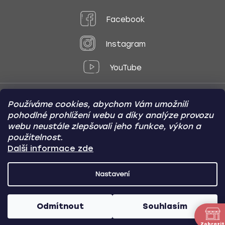
Facebook
Instagram
YouTube
Používáme cookies, abychom Vám umožnili
Způsoby platby:
pohodlné prohlížení webu a díky analýze provozu
Online
Převod
Dobírka
webu neustále zlepšovali jeho funkce, výkon a
použitelnost.
Způsoby dopravy:
Další informace zde
Nastavení
CARVIN AUTODOPLŇKY
Copyright (c) 2012 -
2026
- Všechna
práva vyhrazena
Odmítnout
Souhlasím
Vytvořil Shoptet
/
Nakódoval Pavel Kuneš
Zobrazit