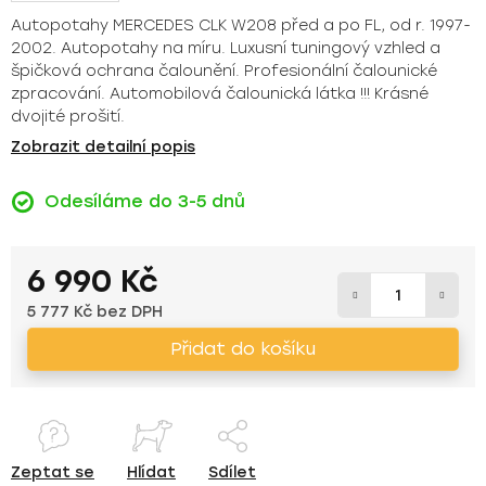
Autopotahy MERCEDES CLK W208 před a po FL, od r. 1997-
2002. Autopotahy na míru. Luxusní tuningový vzhled a
špičková ochrana čalounění. Profesionální čalounické
zpracování. Automobilová čalounická látka !!! Krásné
dvojité prošití.
Zobrazit detailní popis
Odesíláme do 3-5 dnů
6 990 Kč
5 777 Kč bez DPH
Měrná cena:
Přidat do košíku
Zeptat se
Hlídat
Sdílet