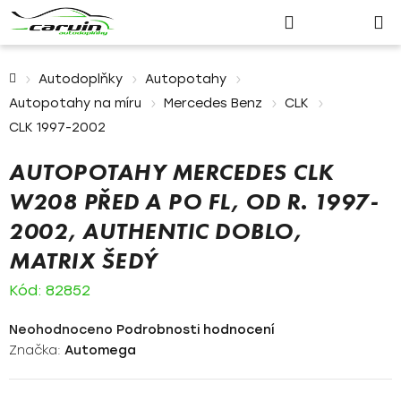
Nákupn
Přejít
Hledat
Přihlášení
na
košík
obsah
Domů
Autodoplňky
Autopotahy
Autopotahy na míru
Mercedes Benz
CLK
CLK 1997-2002
AUTOPOTAHY MERCEDES CLK
W208 PŘED A PO FL, OD R. 1997-
2002, AUTHENTIC DOBLO,
MATRIX ŠEDÝ
Kód:
82852
Průměrné
Neohodnoceno
Podrobnosti hodnocení
hodnocení
Značka:
Automega
produktu
je