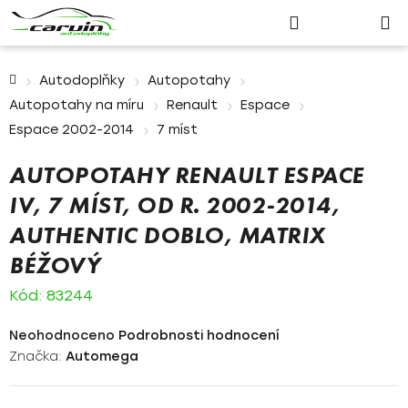
Nákupn
Přejít
Hledat
Přihlášení
na
košík
obsah
Domů
Autodoplňky
Autopotahy
Autopotahy na míru
Renault
Espace
Espace 2002-2014
7 míst
AUTOPOTAHY RENAULT ESPACE
IV, 7 MÍST, OD R. 2002-2014,
AUTHENTIC DOBLO, MATRIX
BÉŽOVÝ
Kód:
83244
Průměrné
Neohodnoceno
Podrobnosti hodnocení
hodnocení
Značka:
Automega
produktu
je