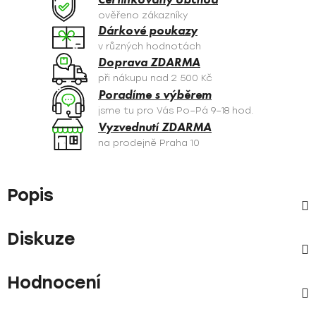
ověřeno zákazníky
Dárkové poukazy
v různých hodnotách
Doprava ZDARMA
při nákupu nad 2 500 Kč
Poradíme s výběrem
jsme tu pro Vás Po–Pá 9–18 hod.
Vyzvednutí ZDARMA
na prodejně Praha 10
Popis
Diskuze
Hodnocení