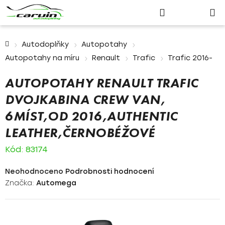
Nákupn
Přejít
Hledat
Přihlášení
na
košík
obsah
Domů
Autodoplňky
Autopotahy
Autopotahy na míru
Renault
Trafic
Trafic 2016-
AUTOPOTAHY RENAULT TRAFIC
DVOJKABINA CREW VAN,
6MÍST,OD 2016,AUTHENTIC
LEATHER,ČERNOBÉŽOVÉ
Kód:
83174
Průměrné
Neohodnoceno
Podrobnosti hodnocení
hodnocení
Značka:
Automega
produktu
je
0,0