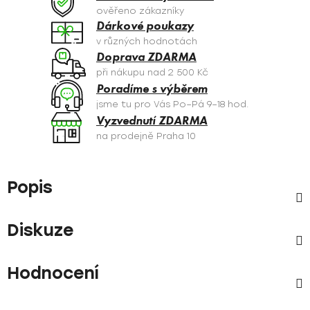
ověřeno zákazníky
Dárkové poukazy
v různých hodnotách
Doprava ZDARMA
při nákupu nad 2 500 Kč
Poradíme s výběrem
jsme tu pro Vás Po–Pá 9–18 hod.
Vyzvednutí ZDARMA
na prodejně Praha 10
Popis
Diskuze
Hodnocení