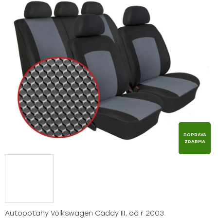
z
5
hvězdiček.
DOPRAVA
ZDARMA
Autopotahy Volkswagen Caddy III, od r 2003.