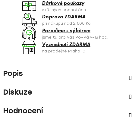
Dárkové poukazy
v různých hodnotách
Doprava ZDARMA
při nákupu nad 2 500 Kč
Poradíme s výběrem
jsme tu pro Vás Po–Pá 9–18 hod.
Vyzvednutí ZDARMA
na prodejně Praha 10
Popis
Diskuze
Hodnocení
Z
á