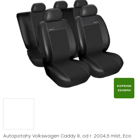
z
5
hvězdiček.
DOPRAVA
ZDARMA
Autopotahy Volkswagen Caddy III, od r. 2004,5 míst, Eco