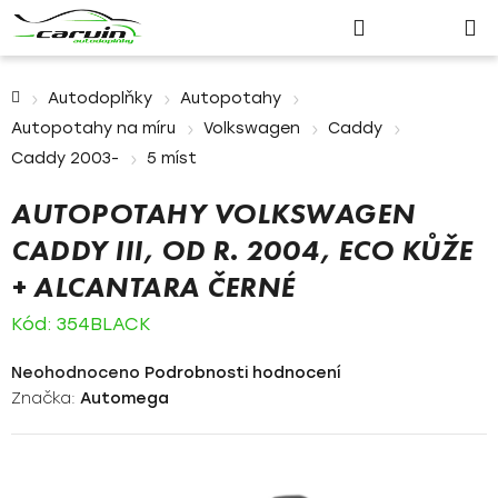
Nákupn
Přejít
Hledat
Přihlášení
na
košík
obsah
Domů
Autodoplňky
Autopotahy
Autopotahy na míru
Volkswagen
Caddy
Caddy 2003-
5 míst
AUTOPOTAHY VOLKSWAGEN
CADDY III, OD R. 2004, ECO KŮŽE
+ ALCANTARA ČERNÉ
Kód:
354BLACK
Průměrné
Neohodnoceno
Podrobnosti hodnocení
hodnocení
Značka:
Automega
produktu
je
0,0