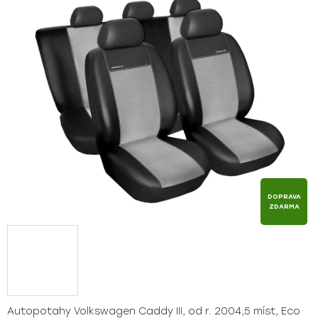
z
5
hvězdiček.
DOPRAVA
ZDARMA
Autopotahy Volkswagen Caddy III, od r. 2004,5 míst, Eco