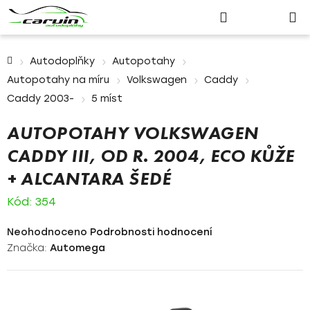
Nákupn
Přejít
Hledat
Přihlášení
na
košík
obsah
Domů
Autodoplňky
Autopotahy
Autopotahy na míru
Volkswagen
Caddy
Caddy 2003-
5 míst
AUTOPOTAHY VOLKSWAGEN
CADDY III, OD R. 2004, ECO KŮŽE
+ ALCANTARA ŠEDÉ
Kód:
354
Průměrné
Neohodnoceno
Podrobnosti hodnocení
hodnocení
Značka:
Automega
produktu
je
0,0