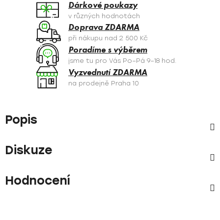
Dárkové poukazy
v různých hodnotách
Doprava ZDARMA
při nákupu nad 2 500 Kč
Poradíme s výběrem
jsme tu pro Vás Po–Pá 9–18 hod.
Vyzvednutí ZDARMA
na prodejně Praha 10
Popis
Diskuze
Hodnocení
Z
á