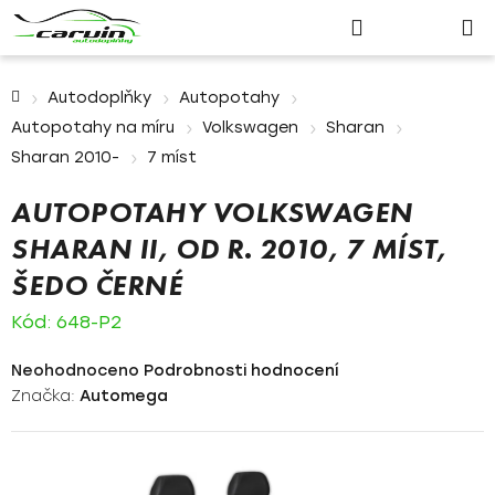
Nákupn
Přejít
Hledat
Přihlášení
na
košík
obsah
Domů
Autodoplňky
Autopotahy
Autopotahy na míru
Volkswagen
Sharan
Sharan 2010-
7 míst
AUTOPOTAHY VOLKSWAGEN
SHARAN II, OD R. 2010, 7 MÍST,
ŠEDO ČERNÉ
Kód:
648-P2
Průměrné
Neohodnoceno
Podrobnosti hodnocení
hodnocení
Značka:
Automega
produktu
je
0,0