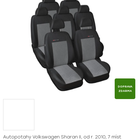
z
5
hvězdiček.
DOPRAVA
ZDARMA
Autopotahy Volkswagen Sharan II, od r. 2010, 7 míst