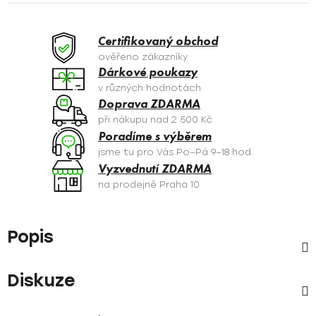
Certifikovaný obchod
ověřeno zákazníky
Dárkové poukazy
v různých hodnotách
Doprava ZDARMA
při nákupu nad 2 500 Kč
Poradíme s výběrem
jsme tu pro Vás Po–Pá 9–18 hod.
Vyzvednutí ZDARMA
na prodejně Praha 10
Popis
Diskuze