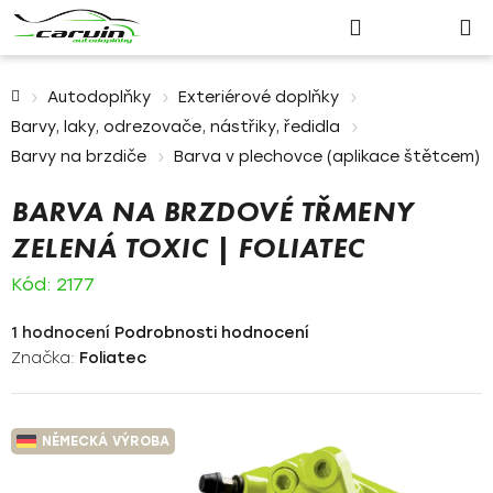
Nákupn
Přejít
Hledat
Přihlášení
na
košík
obsah
Domů
Autodoplňky
Exteriérové doplňky
Barvy, laky, odrezovače, nástřiky, ředidla
Barvy na brzdiče
Barva v plechovce (aplikace štětcem)
BARVA NA BRZDOVÉ TŘMENY
ZELENÁ TOXIC | FOLIATEC
Kód:
2177
Průměrné
1 hodnocení
Podrobnosti hodnocení
hodnocení
Značka:
Foliatec
produktu
je
5,0
NĚMECKÁ VÝROBA
z
5