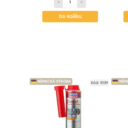
Do košíku
NĚMECKÁ VÝROBA
NĚM
Kód:
5139