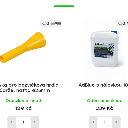
Kód:
66988
Kód:
vka pro bezvíčková hrdla
AdBlue s nálevkou 10
ádrže, nafta ø25mm
Odesíláme ihned
Odesíláme ihned
129 Kč
339 Kč