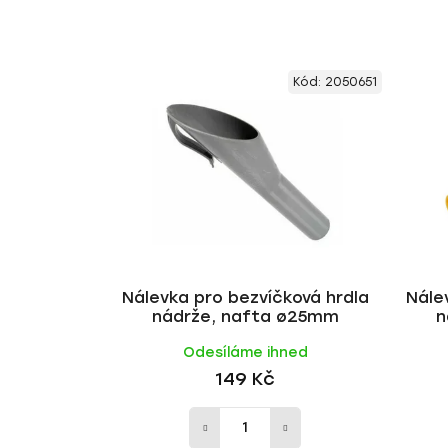
Kód:
2050651
Nálevka pro bezvíčková hrdla
Nále
nádrže, nafta ø25mm
n
Odesíláme ihned
149 Kč