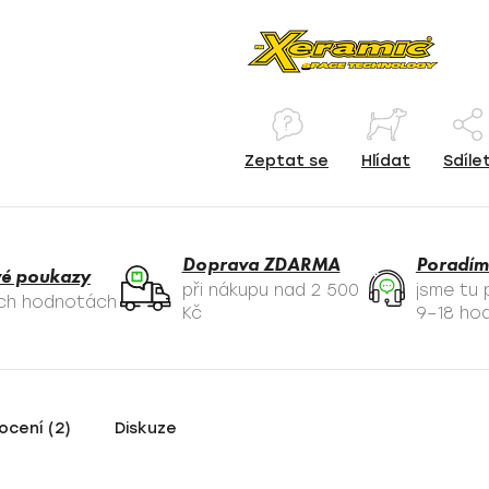
Zeptat se
Hlídat
Sdíle
Doprava ZDARMA
Poradím
é poukazy
při nákupu nad 2 500
jsme tu
ých hodnotách
Kč
9–18 hod
cení (2)
Diskuze