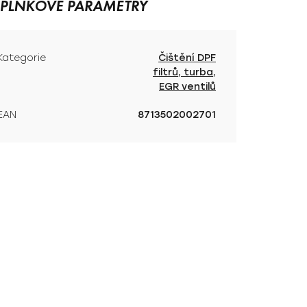
PLŇKOVÉ PARAMETRY
Kategorie
Čištění DPF
filtrů, turba,
EGR ventilů
EAN
8713502002701