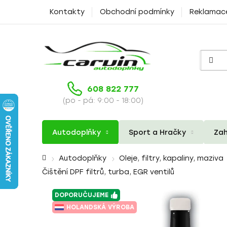
Přejít
Kontakty
Obchodní podmínky
Reklamac
na
obsah
608 822 777
(po - pá: 9:00 - 18:00)
Autodoplňky
Sport a Hračky
Zah
Domů
Autodoplňky
Oleje, filtry, kapaliny, maziva
Čištění DPF filtrů, turba, EGR ventilů
DOPORUČUJEME
HOLANDSKÁ VÝROBA