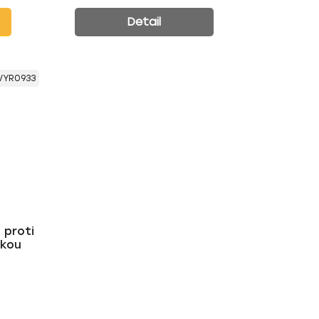
Detail
VYR0933
 proti
vkou