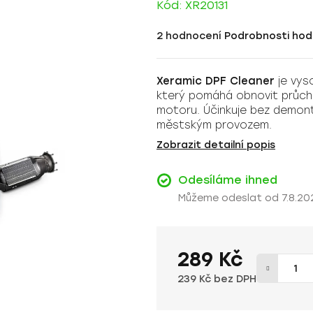
Kód:
XR20131
Průměrné
2 hodnocení
Podrobnosti hod
hodnocení
produktu
Xeramic DPF Cleaner
je vyso
je
který pomáhá obnovit průchod
5,0
motoru. Účinkuje bez demontá
z
městským provozem.
5
Zobrazit detailní popis
hvězdiček.
Odesíláme ihned
7.8.20
289 Kč
239 Kč bez DPH
Měrná cena: