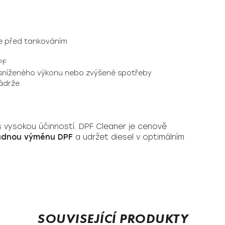
že před tankováním
PF
sníženého výkonu nebo zvýšené spotřeby
nádrže
 s vysokou účinností. DPF Cleaner je cenově
ladnou výměnu DPF
a udržet diesel v optimálním
SOUVISEJÍCÍ PRODUKTY