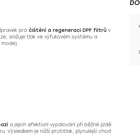
DO
řípravek pro
čištění a regeneraci DPF filtrů
v
e, snižuje tlak ve výfukovém systému a
 mode).
sazí
a jejich efektivní vypalování při běžné jízdě.
u. Výsledkem je nižší protitlak, plynulejší chod