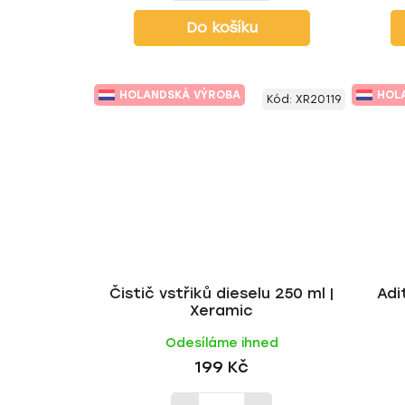
Do košíku
HOLANDSKÁ VÝROBA
HOL
Kód:
XR20119
Čistič vstřiků dieselu 250 ml |
Adi
Xeramic
Odesíláme ihned
199 Kč