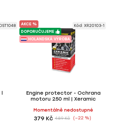
AKCE %
OST1048
Kód:
XR20103-1
DOPORUČUJEME
HOLANDSKÁ VÝROBA
 l
Engine protector - Ochrana
motoru 250 ml | Xeramic
Momentálně nedostupné
379 Kč
(–22 %)
489 Kč