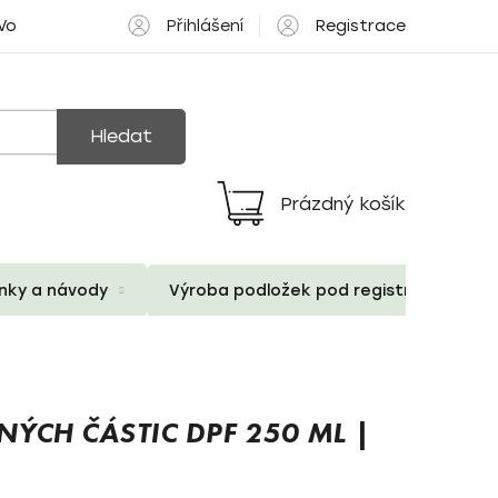
Přihlášení
Registrace
 Volné pozice
Hledat
Prázdný košík
Nákupní
košík
ánky a návody
Výroba podložek pod registrační znač
VNÝCH ČÁSTIC DPF 250 ML |