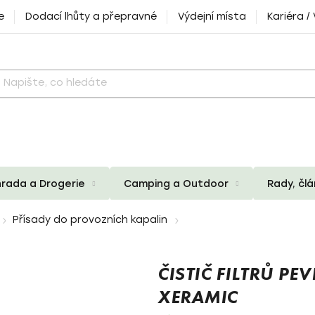
e
Dodací lhůty a přepravné
Výdejní místa
Kariéra /
rada a Drogerie
Camping a Outdoor
Rady, čl
Přísady do provozních kapalin
ČISTIČ FILTRŮ PE
XERAMIC