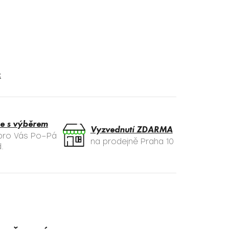
t
e s výběrem
Vyzvednutí ZDARMA
 pro Vás Po–Pá
na prodejně Praha 10
.