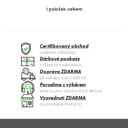
1
položek celkem
O
v
l
á
d
a
Certifikovaný obchod
c
ověřeno zákazníky
í
Dárkové poukazy
p
v různých hodnotách
r
Doprava ZDARMA
v
při nákupu nad 2 500 Kč
k
Poradíme s výběrem
y
jsme tu pro Vás Po–Pá 9–18 hod.
v
Vyzvednutí ZDARMA
ý
na prodejně Praha 10
p
i
s
Z
u