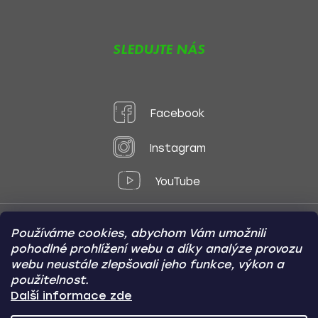
SLEDUJTE NÁS
Facebook
Instagram
YouTube
Používáme cookies, abychom Vám umožnili
Způsoby platby:
pohodlné prohlížení webu a díky analýze provozu
Online
Převod
Dobírka
webu neustále zlepšovali jeho funkce, výkon a
použitelnost.
Způsoby dopravy:
Další informace zde