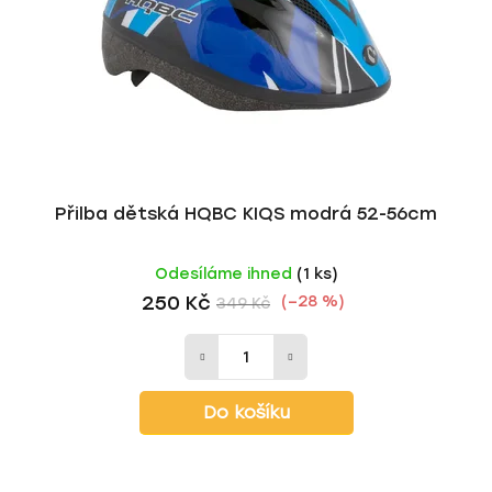
r
d
o
u
d
k
u
t
k
ů
t
ů
Přilba dětská HQBC KIQS modrá 52-56cm
Odesíláme ihned
(1 ks)
250 Kč
(–28 %)
349 Kč
Do košíku