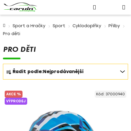
Nákupn
Přejít
Hledat
Přihlášení
na
košík
obsah
Domů
Sport a Hračky
Sport
Cyklodoplňky
Přilby
Pro děti
PRO DĚTI
Ř
Řadit podle:
Nejprodávanější
a
z
V
e
AKCE %
Kód:
37000940
ý
n
VÝPRODEJ
p
í
i
p
s
r
p
o