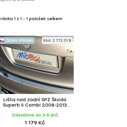
tránka
1
z
1
-
1
položek celkem
ČESKÁ VÝROBA
Kód:
2 772 01 B
Lišta nad zadní SPZ Škoda
Superb II Combi 2008-2013
nerez | Milotec
Odesíláme do 3-5 dnů
1 179 Kč