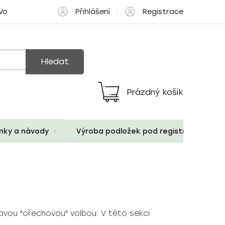
Přihlášení
Registrace
 Volné pozice
Hledat
Prázdný košík
Nákupní
košík
ánky a návody
Výroba podložek pod registrační znač
avou "ořechovou" volbou. V této sekci