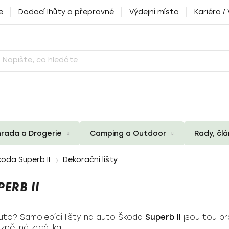
e
Dodací lhůty a přepravné
Výdejní místa
Kariéra /
rada a Drogerie
Camping a Outdoor
Rady, čl
koda Superb II
Dekorační lišty
ERB II
auto? Samolepící lišty na auto Škoda
Superb II
jsou tou pr
 zpětná zrcátka.