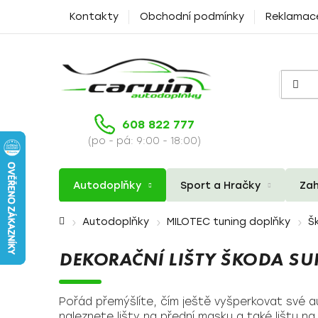
Přejít
Kontakty
Obchodní podmínky
Reklamac
na
obsah
608 822 777
(po - pá: 9:00 - 18:00)
Autodoplňky
Sport a Hračky
Zah
Domů
Autodoplňky
MILOTEC tuning doplňky
Š
DEKORAČNÍ LIŠTY ŠKODA SUP
Pořád přemýšlíte, čím ještě vyšperkovat své 
naleznete lišty na přední masku a také lištu na