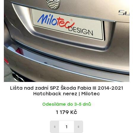
p
í
i
p
s
r
p
o
r
d
o
u
d
k
u
t
k
ů
t
ů
Lišta nad zadní SPZ Škoda Fabia III 2014-2021
Hatchback nerez | Milotec
Odesíláme do 3-5 dnů
1 179 Kč