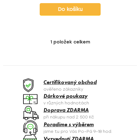
Do košíku
1
položek celkem
O
v
l
á
d
a
Certifikovaný obchod
c
ověřeno zákazníky
í
Dárkové poukazy
p
v různých hodnotách
r
Doprava ZDARMA
v
při nákupu nad 2 500 Kč
k
Poradíme s výběrem
y
jsme tu pro Vás Po–Pá 9–18 hod.
v
Vyzvednutí ZDARMA