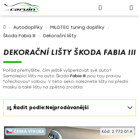
Nákupn
Přejít
Hledat
Přihlášení
na
košík
obsah
Domů
Autodoplňky
MILOTEC tuning doplňky
Škoda Fabia III
Dekorační lišty
DEKORAČNÍ LIŠTY ŠKODA FABIA III
Pořád přemýšlíte, čím ještě vyšperkovat své auto?
Samolepící lišty na auto Škoda
Fabia III
jsou tou pravou
"ořechovou" volbou. V této sekci naleznete lišty na přední
masku a také lištu na zpětná zrcátka.
Ř
Řadit podle:
Nejprodávanější
a
z
V
e
ČESKÁ VÝROBA
Kód:
2 772 01 A
ý
n