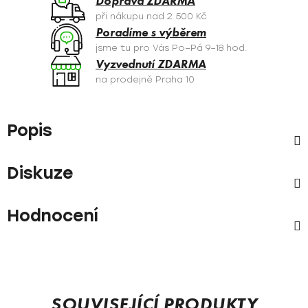
Doprava ZDARMA
při nákupu nad 2 500 Kč
Poradíme s výběrem
jsme tu pro Vás Po–Pá 9–18 hod.
Vyzvednutí ZDARMA
na prodejně Praha 10
Popis
Diskuze
Hodnocení
SOUVISEJÍCÍ PRODUKTY