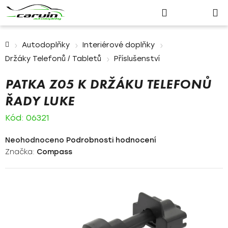
Nákupn
Přejít
Hledat
Přihlášení
na
košík
obsah
Domů
Autodoplňky
Interiérové doplňky
Držáky Telefonů / Tabletů
Příslušenství
PATKA Z05 K DRŽÁKU TELEFONŮ
ŘADY LUKE
Kód:
06321
Průměrné
Neohodnoceno
Podrobnosti hodnocení
hodnocení
Značka:
Compass
produktu
je
0,0
z
5
hvězdiček.