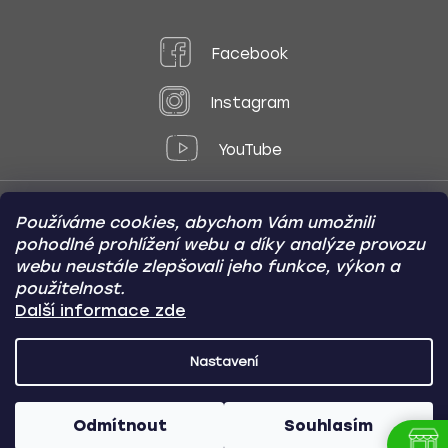
Facebook
Instagram
YouTube
Používáme cookies, abychom Vám umožnili
Způsoby platby:
pohodlné prohlížení webu a díky analýze provozu
Online
Převod
Dobírka
webu neustále zlepšovali jeho funkce, výkon a
použitelnost.
Způsoby dopravy:
Další informace zde
Nastavení
CARVIN AUTODOPLŇKY
Copyright (c) 2012 -
2026
- Všechna
práva vyhrazena
Odmítnout
Souhlasím
Vytvořil Shoptet
/
Nakódoval Pavel Kuneš