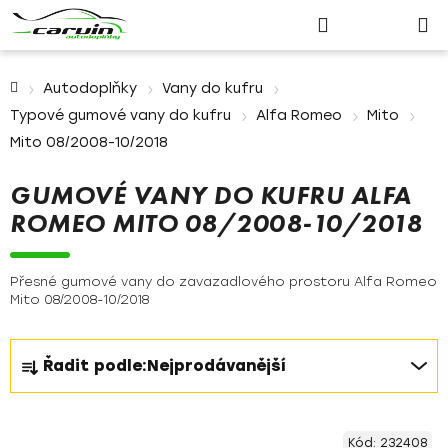
Nákupn
Přejít
Hledat
Přihlášení
na
košík
obsah
Domů
Autodoplňky
Vany do kufru
Typové gumové vany do kufru
Alfa Romeo
Mito
Mito 08/2008-10/2018
GUMOVÉ VANY DO KUFRU ALFA
ROMEO MITO 08/2008-10/2018
Přesné gumové vany do zavazadlového prostoru Alfa Romeo
Mito 08/2008-10/2018
Ř
Řadit podle:
Nejprodávanější
a
z
V
e
Kód:
232408