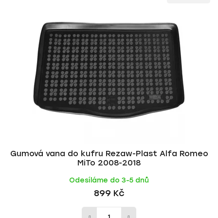
ý
n
p
í
i
p
s
r
p
o
r
d
o
u
d
k
u
t
k
ů
t
ů
Gumová vana do kufru Rezaw-Plast Alfa Romeo
MiTo 2008-2018
Odesíláme do 3-5 dnů
899 Kč