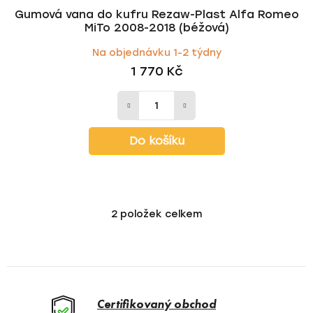
Gumová vana do kufru Rezaw-Plast Alfa Romeo
MiTo 2008-2018 (béžová)
Na objednávku 1-2 týdny
1 770 Kč
Do košíku
2
položek celkem
O
v
l
á
d
a
Certifikovaný obchod