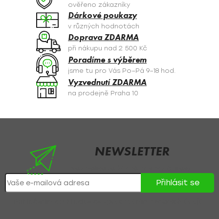
c
ověřeno zákazníky
í
Dárkové poukazy
p
v různých hodnotách
r
Doprava ZDARMA
v
při nákupu nad 2 500 Kč
k
Poradíme s výběrem
y
jsme tu pro Vás Po–Pá 9–18 hod.
v
Vyzvednutí ZDARMA
ý
na prodejně Praha 10
p
i
s
Z
u
á
p
NEWSLETTER
a
Nezmeškejte žádné novinky či slevy!
t
Přihlásit se
í
Přihlášením souhlasíte se
zpracováním osobních údajů
.