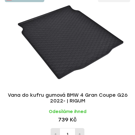
ý
n
p
í
i
p
s
r
p
o
r
d
o
u
d
k
u
t
k
ů
t
ů
Vana do kufru gumová BMW 4 Gran Coupe G26
2022- | RIGUM
Odesíláme ihned
739 Kč