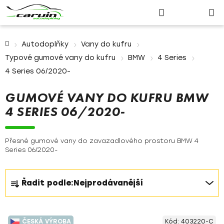
Nákupn
Přejít
Hledat
Přihlášení
na
košík
obsah
Domů
Autodoplňky
Vany do kufru
Typové gumové vany do kufru
BMW
4 Series
4 Series 06/2020-
GUMOVÉ VANY DO KUFRU BMW
4 SERIES 06/2020-
Přesné gumové vany do zavazadlového prostoru BMW 4
Series 06/2020-
Ř
Řadit podle:
Nejprodávanější
a
z
V
e
ČESKÁ VÝROBA
Kód:
403220-C