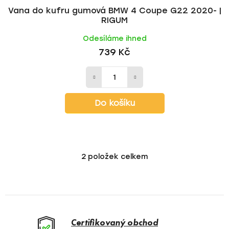
Vana do kufru gumová BMW 4 Coupe G22 2020- |
RIGUM
Odesíláme ihned
739 Kč
Do košíku
2
položek celkem
O
v
l
á
d
a
Certifikovaný obchod