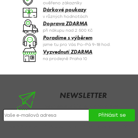
c
ověřeno zákazníky
í
Dárkové poukazy
p
v různých hodnotách
r
Doprava ZDARMA
v
při nákupu nad 2 500 Kč
k
Poradíme s výběrem
y
jsme tu pro Vás Po–Pá 9–18 hod.
v
Vyzvednutí ZDARMA
ý
na prodejně Praha 10
p
i
s
Z
u
á
p
NEWSLETTER
a
Nezmeškejte žádné novinky či slevy!
t
Přihlásit se
í
Přihlášením souhlasíte se
zpracováním osobních údajů
.