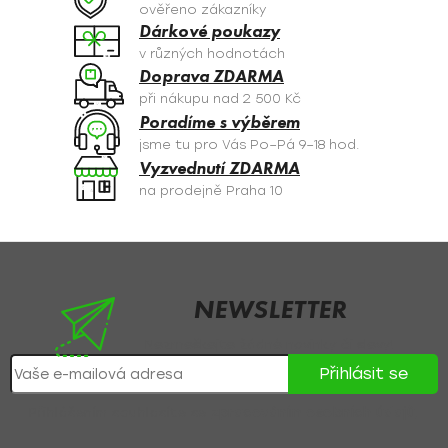
c
ověřeno zákazníky
í
Dárkové poukazy
p
v různých hodnotách
r
Doprava ZDARMA
v
při nákupu nad 2 500 Kč
k
Poradíme s výběrem
y
jsme tu pro Vás Po–Pá 9–18 hod.
v
Vyzvednutí ZDARMA
ý
na prodejně Praha 10
p
i
s
Z
u
á
p
NEWSLETTER
a
Nezmeškejte žádné novinky či slevy!
t
Přihlásit se
í
Přihlášením souhlasíte se
zpracováním osobních údajů
.