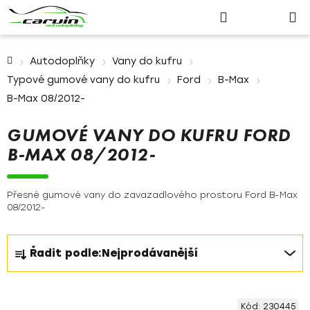
Nákupn
Přejít
Hledat
Přihlášení
na
košík
obsah
Domů
Autodoplňky
Vany do kufru
Typové gumové vany do kufru
Ford
B-Max
B-Max 08/2012-
GUMOVÉ VANY DO KUFRU FORD
B-MAX 08/2012-
Přesné gumové vany do zavazadlového prostoru Ford B-Max
08/2012-
Ř
Řadit podle:
Nejprodávanější
a
z
V
e
Kód:
230445