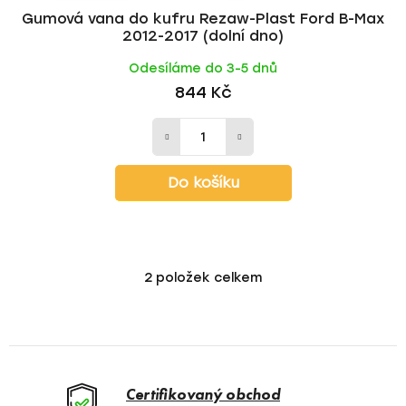
Gumová vana do kufru Rezaw-Plast Ford B-Max
2012-2017 (dolní dno)
Odesíláme do 3-5 dnů
844 Kč
Do košíku
2
položek celkem
O
v
l
á
d
a
Certifikovaný obchod