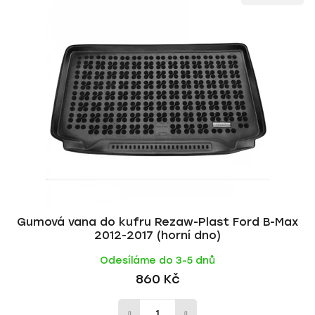
ý
n
p
í
i
p
s
r
p
o
r
d
o
u
d
k
u
t
k
ů
t
ů
Gumová vana do kufru Rezaw-Plast Ford B-Max
2012-2017 (horní dno)
Odesíláme do 3-5 dnů
860 Kč