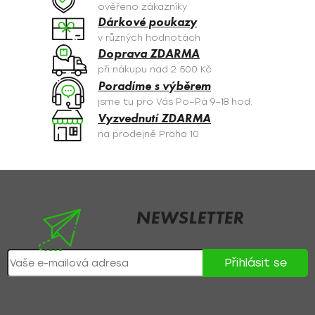
c
ověřeno zákazníky
í
Dárkové poukazy
p
v různých hodnotách
r
Doprava ZDARMA
v
při nákupu nad 2 500 Kč
k
Poradíme s výběrem
y
jsme tu pro Vás Po–Pá 9–18 hod.
v
Vyzvednutí ZDARMA
ý
na prodejně Praha 10
p
i
s
Z
u
á
p
NEWSLETTER
a
Nezmeškejte žádné novinky či slevy!
t
Přihlásit se
í
Přihlášením souhlasíte se
zpracováním osobních údajů
.