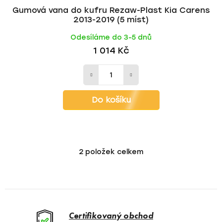
Gumová vana do kufru Rezaw-Plast Kia Carens
2013-2019 (5 míst)
Odesíláme do 3-5 dnů
1 014 Kč
Do košíku
2
položek celkem
O
v
l
á
d
a
Certifikovaný obchod