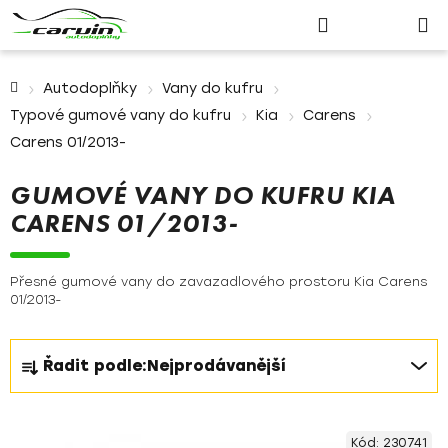
Nákupn
Přejít
Hledat
Přihlášení
na
košík
obsah
Domů
Autodoplňky
Vany do kufru
Typové gumové vany do kufru
Kia
Carens
Carens 01/2013-
GUMOVÉ VANY DO KUFRU KIA
CARENS 01/2013-
Přesné gumové vany do zavazadlového prostoru Kia Carens
01/2013-
Ř
Řadit podle:
Nejprodávanější
a
z
V
e
Kód:
230741