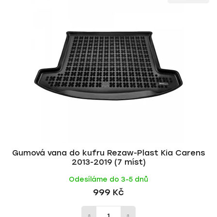
ý
n
p
í
i
p
s
r
p
o
r
d
o
u
d
k
u
t
k
ů
t
ů
Gumová vana do kufru Rezaw-Plast Kia Carens
2013-2019 (7 míst)
Odesíláme do 3-5 dnů
999 Kč