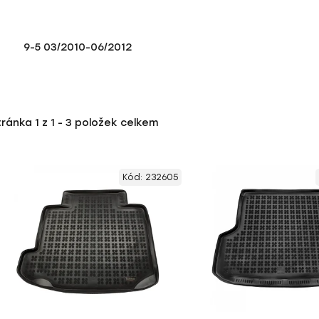
9-5 03/2010-06/2012
tránka
1
z
1
-
3
položek celkem
Kód:
232605