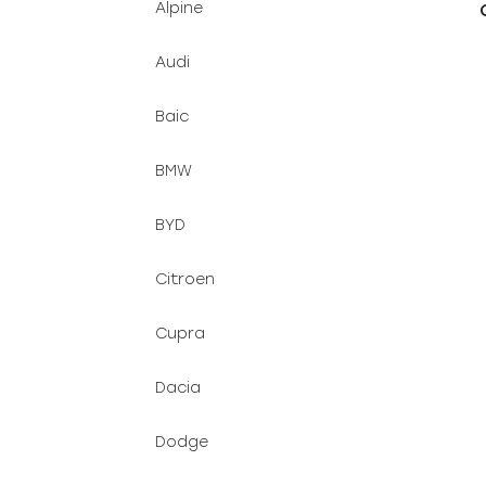
Alpine
u
e
k
l
Audi
t
ů
Baic
BMW
BYD
Citroen
Cupra
Dacia
Dodge