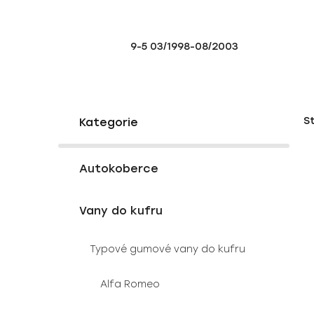
9-5 03/1998-08/2003
P
K
Přeskočit
S
a
o
kategorie
t
s
e
V
t
g
Autokoberce
ý
r
o
p
a
r
Vany do kufru
i
i
n
e
s
n
Typové gumové vany do kufru
p
í
r
p
Alfa Romeo
o
a
d
n