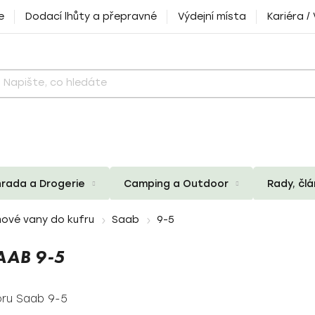
e
Dodací lhůty a přepravné
Výdejní místa
Kariéra /
rada a Drogerie
Camping a Outdoor
Rady, čl
ové vany do kufru
Saab
9-5
AB 9-5
oru Saab 9-5