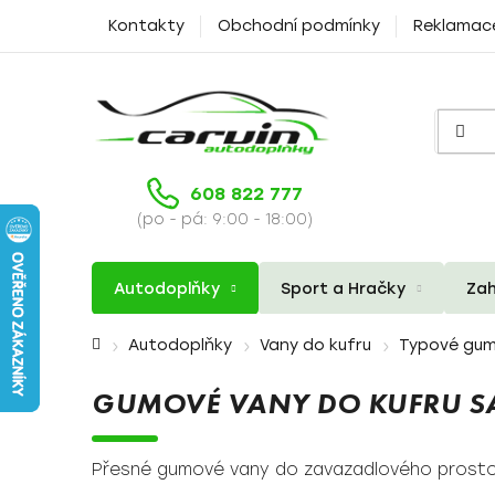
Přejít
Kontakty
Obchodní podmínky
Reklamac
na
obsah
608 822 777
(po - pá: 9:00 - 18:00)
Autodoplňky
Sport a Hračky
Zah
Domů
Autodoplňky
Vany do kufru
Typové gum
GUMOVÉ VANY DO KUFRU SA
Přesné gumové vany do zavazadlového prost