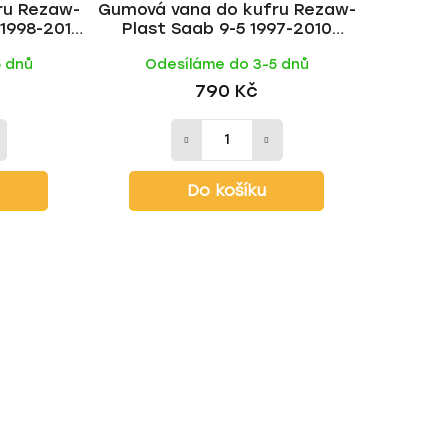
ru Rezaw-
Gumová vana do kufru Rezaw-
t
 1998-2010
Plast Saab 9-5 1997-2010
ů
(sedan)
5 dnů
Odesíláme do 3-5 dnů
790 Kč
Do košíku