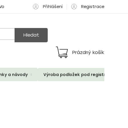
Přihlášení
Registrace
 Volné pozice
Hledat
Prázdný košík
Nákupní
košík
ánky a návody
Výroba podložek pod registrační znač