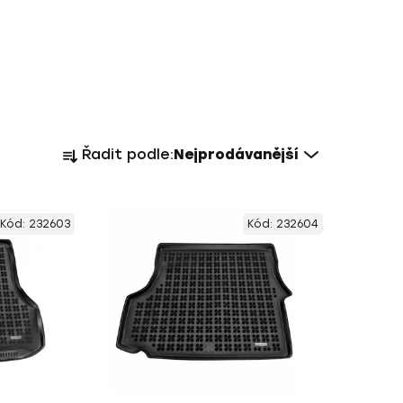
Ř
Řadit podle:
Nejprodávanější
a
z
e
Kód:
232603
Kód:
232604
n
í
p
r
o
d
u
k