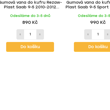
Gumová vana do kufru Rezaw-
Gumová vana do kuf
Plast Saab 9-5 2010-2012
Plast Saab 9-5 Sport
(sedan)
(combi)
Odesíláme do 3-5 dnů
Odesíláme do 3-
890 Kč
990 Kč
Do košíku
Do košíku
O
v
l
á
d
a
c
í