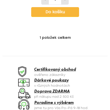
Do košíku
1
položek celkem
O
v
l
á
d
a
Certifikovaný obchod
c
ověřeno zákazníky
í
Dárkové poukazy
p
v různých hodnotách
r
Doprava ZDARMA
v
při nákupu nad 2 500 Kč
k
Poradíme s výběrem
y
jsme tu pro Vás Po–Pá 9–18 hod.