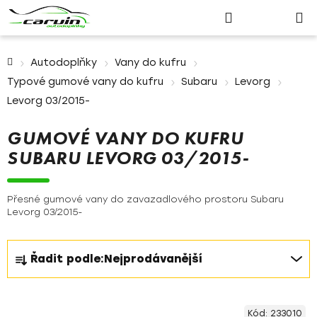
Nákupn
Přejít
Hledat
Přihlášení
na
košík
obsah
Domů
Autodoplňky
Vany do kufru
Typové gumové vany do kufru
Subaru
Levorg
Levorg 03/2015-
GUMOVÉ VANY DO KUFRU
SUBARU LEVORG 03/2015-
Přesné gumové vany do zavazadlového prostoru Subaru
Levorg 03/2015-
Ř
Řadit podle:
Nejprodávanější
a
z
V
e
Kód:
233010