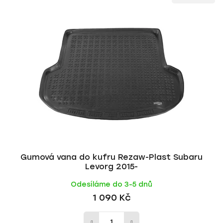
ý
n
p
í
i
p
s
r
p
o
r
d
o
u
d
k
u
t
k
ů
t
ů
Gumová vana do kufru Rezaw-Plast Subaru
Levorg 2015-
Odesíláme do 3-5 dnů
1 090 Kč