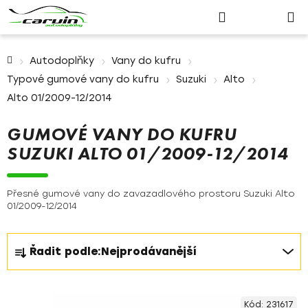
Nákupn
Přejít
Hledat
Přihlášení
na
košík
obsah
Domů
Autodoplňky
Vany do kufru
Typové gumové vany do kufru
Suzuki
Alto
Alto 01/2009-12/2014
GUMOVÉ VANY DO KUFRU
SUZUKI ALTO 01/2009-12/2014
Přesné gumové vany do zavazadlového prostoru Suzuki Alto
01/2009-12/2014
Ř
Řadit podle:
Nejprodávanější
a
z
V
e
Kód:
231617