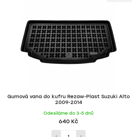
ý
n
p
í
i
p
s
r
p
o
r
d
o
u
d
k
u
t
k
ů
t
ů
Gumová vana do kufru Rezaw-Plast Suzuki Alto
2009-2014
Odesíláme do 3-5 dnů
640 Kč