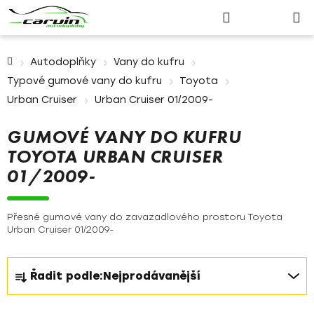
Nákupn
Přejít
Hledat
Přihlášení
na
košík
obsah
Domů
Autodoplňky
Vany do kufru
Typové gumové vany do kufru
Toyota
Urban Cruiser
Urban Cruiser 01/2009-
GUMOVÉ VANY DO KUFRU
TOYOTA URBAN CRUISER
01/2009-
Přesné gumové vany do zavazadlového prostoru Toyota
Urban Cruiser 01/2009-
Ř
Řadit podle:
Nejprodávanější
a
z