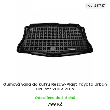
V
e
Kód:
231737
ý
n
p
í
i
p
s
r
p
o
r
d
o
u
d
k
u
t
k
ů
t
ů
Gumová vana do kufru Rezaw-Plast Toyota Urban
Cruiser 2009-2016
Odesíláme do 3-5 dnů
799 Kč