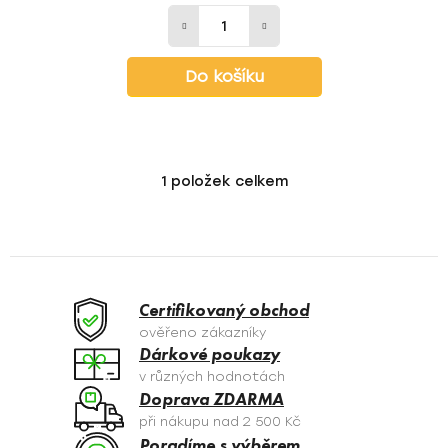
Do košíku
1
položek celkem
O
v
l
á
d
a
Certifikovaný obchod
c
ověřeno zákazníky
í
Dárkové poukazy
p
v různých hodnotách
r
Doprava ZDARMA
v
při nákupu nad 2 500 Kč
k
Poradíme s výběrem