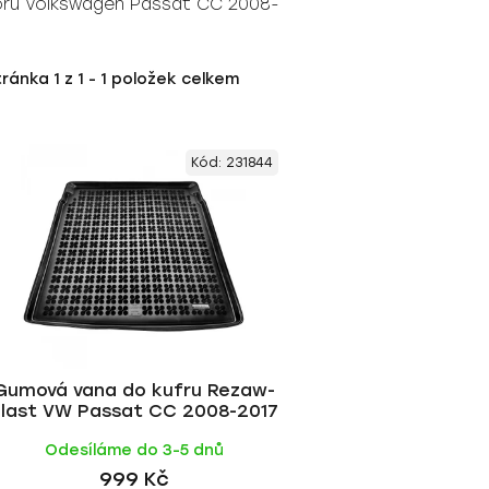
oru Volkswagen Passat CC 2008-
tránka
1
z
1
-
1
položek celkem
Kód:
231844
Gumová vana do kufru Rezaw-
last VW Passat CC 2008-2017
Odesíláme do 3-5 dnů
999 Kč