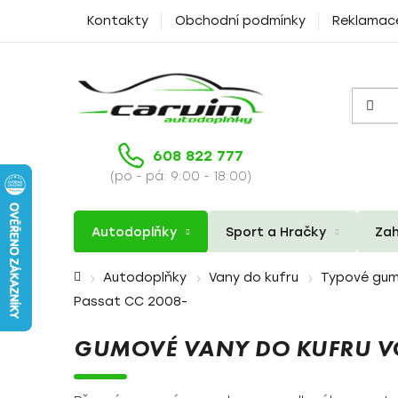
Přejít
Kontakty
Obchodní podmínky
Reklamac
na
obsah
608 822 777
(po - pá: 9:00 - 18:00)
Autodoplňky
Sport a Hračky
Zah
Domů
Autodoplňky
Vany do kufru
Typové gum
Passat CC 2008-
GUMOVÉ VANY DO KUFRU VO