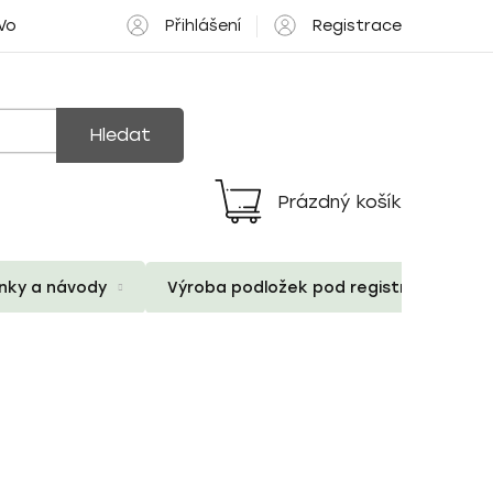
Přihlášení
Registrace
 Volné pozice
Hledat
Prázdný košík
Nákupní
košík
ánky a návody
Výroba podložek pod registrační znač