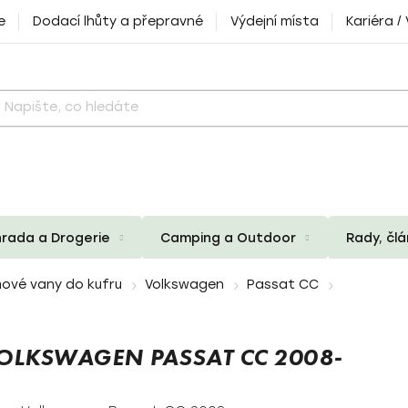
e
Dodací lhůty a přepravné
Výdejní místa
Kariéra /
rada a Drogerie
Camping a Outdoor
Rady, čl
ové vany do kufru
Volkswagen
Passat CC
LKSWAGEN PASSAT CC 2008-