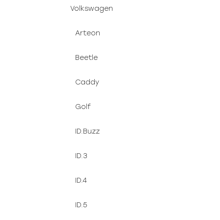
Volkswagen
Arteon
Beetle
Caddy
Golf
ID.Buzz
ID.3
ID.4
ID.5