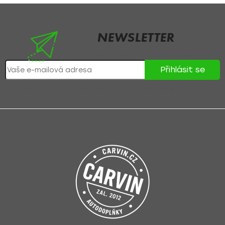
NEWSLETTER
Nezmeškejte žádné novinky či slevy!
Přihlásit se
Přihlášením souhlasíte se
zpracováním osobních údajů
.