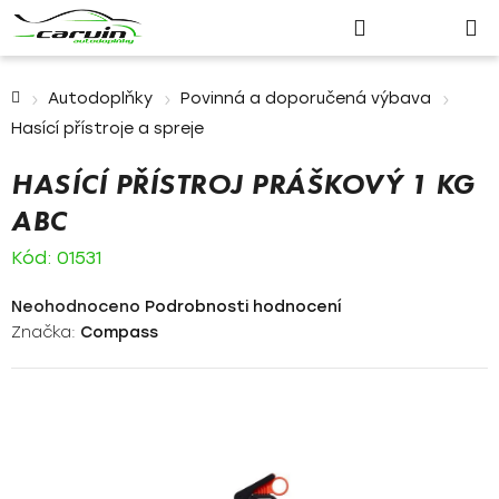
Nákupn
Přejít
Hledat
Přihlášení
na
košík
obsah
Domů
Autodoplňky
Povinná a doporučená výbava
Hasící přístroje a spreje
HASÍCÍ PŘÍSTROJ PRÁŠKOVÝ 1 KG
ABC
Kód:
01531
Průměrné
Neohodnoceno
Podrobnosti hodnocení
hodnocení
Značka:
Compass
produktu
je
0,0
z
5
hvězdiček.