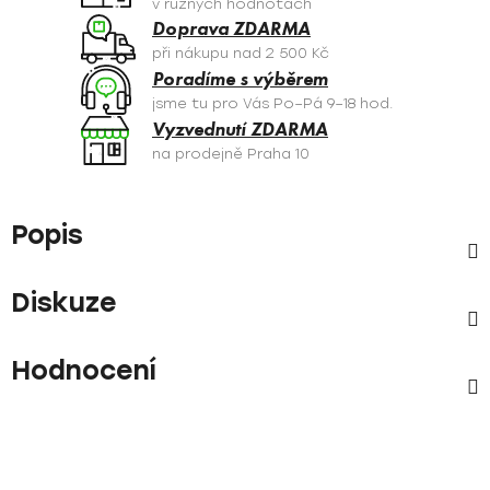
v různých hodnotách
Doprava ZDARMA
při nákupu nad 2 500 Kč
Poradíme s výběrem
jsme tu pro Vás Po–Pá 9–18 hod.
Vyzvednutí ZDARMA
na prodejně Praha 10
Popis
Diskuze
Hodnocení