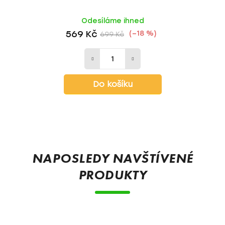
Odesíláme ihned
569 Kč
(–18 %)
699 Kč
Do košíku
Z
á
p
NAPOSLEDY NAVŠTÍVENÉ
a
PRODUKTY
t
í