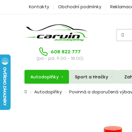
Přejít
Kontakty
Obchodní podmínky
Reklamac
na
obsah
608 822 777
(po - pá: 9:00 - 18:00)
Autodoplňky
Sport a Hračky
Zah
Domů
Autodoplňky
Povinná a doporučená výba