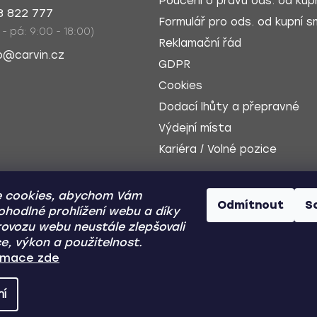
Poučení o právu ods. od kupn
8 822 777
Formulář pro ods. od kupní sm
 - pá: 9:00 - 18:00)
Reklamační řád
o@carvin.cz
GDPR
Cookies
Dodací lhůty a přepravné
Výdejní místa
Kariéra / Volné pozice
 cookies, abychom Vám
Odmítnout
S
ohodlné prohlížení webu a díky
ovozu webu neustále zlepšovali
e, výkon a použitelnost.
Dobírka
Zp
ormace zde
ní
Y
- Všechna práva vyhrazena