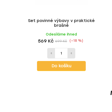
Set povinné výbavy v praktické
brašně
Odesíláme ihned
569 Kč
(–18 %)
699 Kč
Do košíku
Z
á
p
a
t