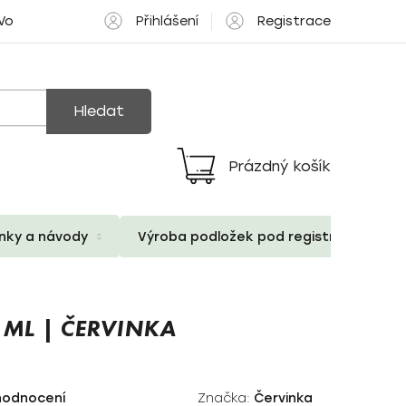
Přihlášení
Registrace
 Volné pozice
Hledat
Prázdný košík
Nákupní
košík
ánky a návody
Výroba podložek pod registrační znač
 ML | ČERVINKA
hodnocení
Značka:
Červinka