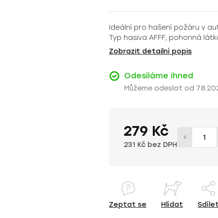
hodnocení
produktu
Ideální pro hašení požáru v a
je
Typ hasiva AFFF, pohonná látka
0,0
z
Zobrazit detailní popis
5
hvězdiček.
Odesíláme ihned
7.8.20
279 Kč
231 Kč bez DPH
Měrná cena:
Zeptat se
Hlídat
Sdíle