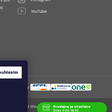
í sml.
l.
YouTube
ouhlasím
ůsoby dopravy:
Vytvořil Shoptet
/
Nakódoval Pavel Kuneš
Prodejna je otevřena
Dnes 9:00-18:00