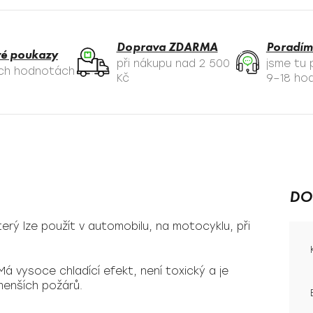
Doprava ZDARMA
Poradím
é poukazy
při nákupu nad 2 500
jsme tu
ých hodnotách
Kč
9–18 hod
DO
který lze použít v automobilu, na motocyklu, při
 Má vysoce chladící efekt, není toxický a je
 menších požárů.