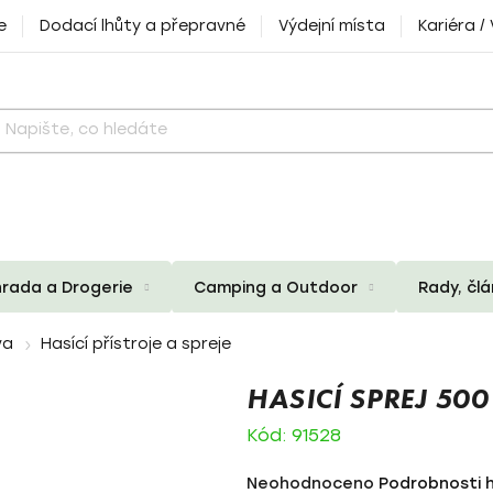
e
Dodací lhůty a přepravné
Výdejní místa
Kariéra /
rada a Drogerie
Camping a Outdoor
Rady, čl
va
Hasící přístroje a spreje
HASICÍ SPREJ 500
Kód:
91528
Průměrné
Neohodnoceno
Podrobnosti 