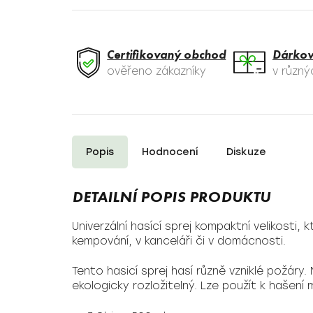
Certifikovaný obchod
Dárkov
ověřeno zákazníky
v různ
Popis
Hodnocení
Diskuze
Univerzální hasící sprej kompaktní velikosti, 
kempování, v kanceláři či v domácnosti.
Tento hasicí sprej hasí různě vzniklé požáry.
ekologicky rozložitelný. Lze použít k hašení