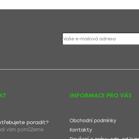
nky či slevy!
Přihlášením souh
KT
INFORMACE PRO VÁS
Obchodní podmínky
třebujete poradit?
di vám pomůžeme.
Kontakty