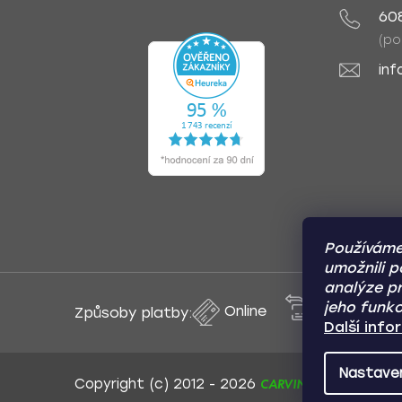
60
(po
inf
Používáme
umožnili p
analýze pr
jeho funkc
Online
Převod
Způsoby platby:
Další inf
Nastave
CARVIN AUTODOPLŇK
Copyright (c) 2012 -
2026