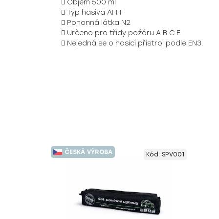
Objem 500 ml
Typ hasiva AFFF
Pohonná látka N2
Určeno pro třídy požáru A B C E
Nejedná se o hasicí přístroj podle EN3.
ČESKÁ VÝROBA
Kód:
SPV001