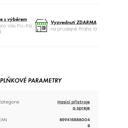
e s výběrem
Vyzvednutí ZDARMA
 pro Vás Po–Pá
na prodejně Praha 10
.
PLŇKOVÉ PARAMETRY
Kategorie
Hasící přístroje
a spreje
EAN
859415888004
8