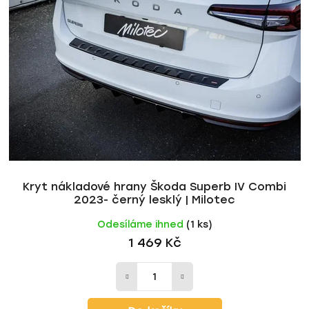
i
p
s
r
p
o
r
d
o
u
d
k
u
t
k
ů
t
ů
Kryt nákladové hrany Škoda Superb IV Combi
2023- černý lesklý | Milotec
Odesíláme ihned
(1 ks)
1 469 Kč