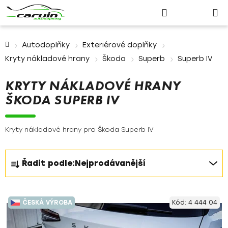
Nákupn
Přejít
Hledat
Přihlášení
na
košík
obsah
Domů
Autodoplňky
Exteriérové doplňky
Kryty nákladové hrany
Škoda
Superb
Superb IV
KRYTY NÁKLADOVÉ HRANY
ŠKODA SUPERB IV
Kryty nákladové hrany pro Škoda Superb IV
Ř
Řadit podle:
Nejprodávanější
a
z
V
e
ČESKÁ VÝROBA
Kód:
4 444 04
ý
n
p
í