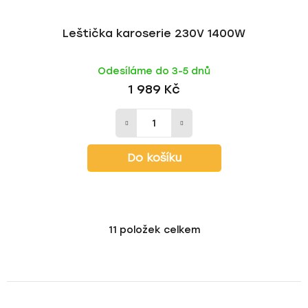
Leštička karoserie 230V 1400W
Odesíláme do 3-5 dnů
1 989 Kč
Do košíku
11
položek celkem
O
v
l
á
d