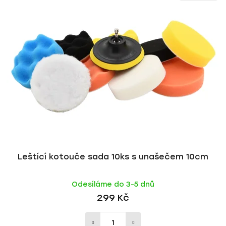
n
p
í
i
p
s
r
p
o
r
d
o
u
d
k
u
t
k
ů
t
ů
Leštící kotouče sada 10ks s unašečem 10cm
Odesíláme do 3-5 dnů
299 Kč