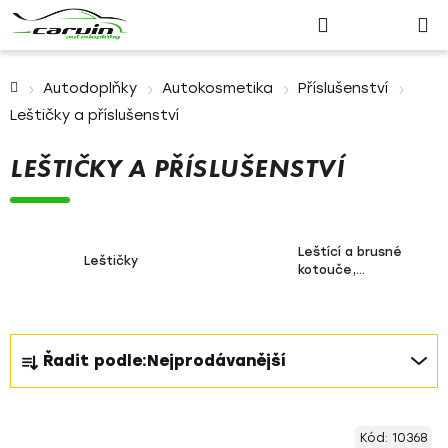
Nákupn
Přejít
Hledat
Přihlášení
na
košík
obsah
Domů
Autodoplňky
Autokosmetika
Příslušenství
Leštičky a příslušenství
LEŠTIČKY A PŘÍSLUŠENSTVÍ
Leštící a brusné
Leštičky
kotouče,
unašeče
Ř
Řadit podle:
Nejprodávanější
a
z
V
e
Kód:
10368
ý