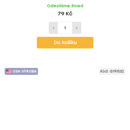
Odesíláme ihned
79 Kč
Do košíku
USA VÝROBA
Kód:
G191532