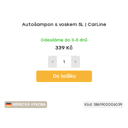
Autošampon s voskem 5L | CarLine
Odesíláme do 3-5 dnů
339 Kč
Do košíku
NĚMECKÁ VÝROBA
Kód:
5861900006039