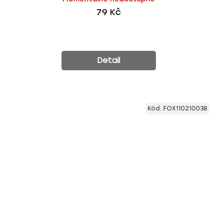
79 Kč
Detail
Kód:
FOX110210038