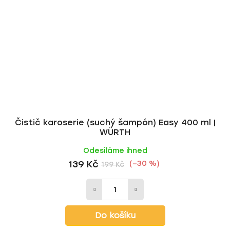
Čistič karoserie (suchý šampón) Easy 400 ml |
WÜRTH
Odesíláme ihned
139 Kč
(–30 %)
199 Kč
Do košíku