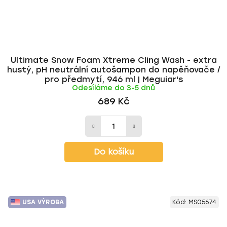
Ultimate Snow Foam Xtreme Cling Wash - extra
hustý, pH neutrální autošampon do napěňovače /
pro předmytí, 946 ml | Meguiar's
Odesíláme do 3-5 dnů
689 Kč
Do košíku
USA VÝROBA
Kód:
MS05674