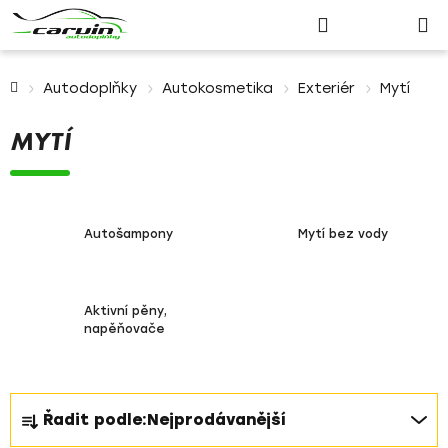
Nákupn
Přejít
Hledat
Přihlášení
na
košík
obsah
Domů
Autodoplňky
Autokosmetika
Exteriér
Mytí
MYTÍ
Autošampony
Mytí bez vody
Aktivní pěny,
napěňovače
Ř
Řadit podle:
Nejprodávanější
a