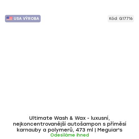
USA VÝROBA
Kód:
G17716
Ultimate Wash & Wax - luxusní,
nejkoncentrovanější autošampon s příměsí
karnauby a polymerů, 473 ml | Meguiar's
Odesíláme ihned