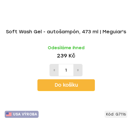
Soft Wash Gel - autošampón, 473 ml | Meguiar's
Odesíláme ihned
239 Kč
Do košíku
USA VÝROBA
Kód:
G7116