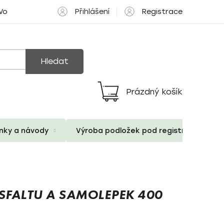
Přihlášení
Registrace
 Volné pozice
Hledat
Prázdný košík
Nákupní
košík
ánky a návody
Výroba podložek pod registrační znač
FALTU A SAMOLEPEK 400