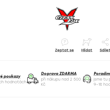
Zeptat se
Hlídat
Sdíle
Doprava ZDARMA
Poradím
é poukazy
při nákupu nad 2 500
jsme tu
ých hodnotách
Kč
9–18 hod