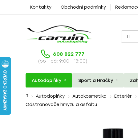
Přejít
Kontakty
Obchodní podmínky
Reklamac
na
obsah
608 822 777
(po - pá: 9:00 - 18:00)
Autodoplňky
Sport a Hračky
Zah
Domů
Autodoplňky
Autokosmetika
Exteriér
Odstranovače hmyzu a asfaltu