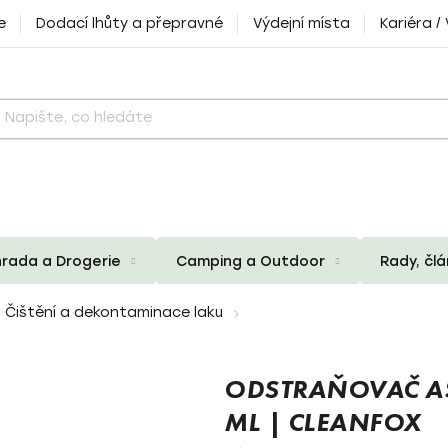
e
Dodací lhůty a přepravné
Výdejní místa
Kariéra /
rada a Drogerie
Camping a Outdoor
Rady, čl
Čištění a dekontaminace laku
ODSTRAŇOVAČ AS
ML | CLEANFOX