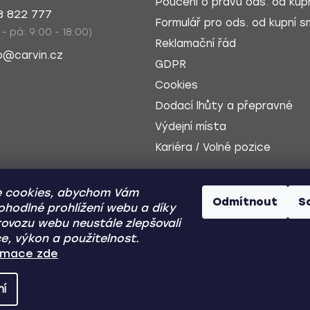
Poučení o právu ods. od kupn
8 822 777
Formulář pro ods. od kupní sm
 - pá: 9:00 - 18:00)
Reklamační řád
o@carvin.cz
GDPR
Cookies
Dodací lhůty a přepravné
Výdejní místa
Kariéra / Volné pozice
 cookies, abychom Vám
Odmítnout
S
ohodlné prohlížení webu a díky
ovozu webu neustále zlepšovali
e, výkon a použitelnost.
Dobírka
Zp
ormace zde
ní
Y
- Všechna práva vyhrazena