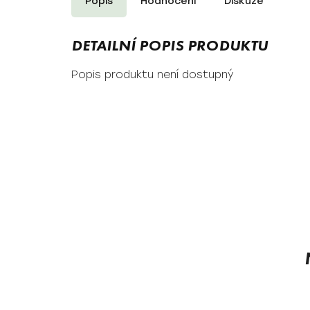
Popis
Hodnocení
Diskuze
Popis produktu není dostupný
Z
á
p
a
t