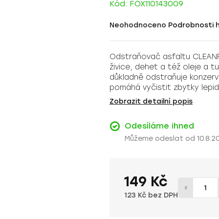
Kód:
FOX110143009
Průměrné
Neohodnoceno
Podrobnosti 
hodnocení
produktu
Odstraňovač asfaltu CLEANFO
je
živice, dehet a též oleje a tu
0,0
důkladně odstraňuje konzerva
z
pomáhá vyčistit zbytky lepid
5
Zobrazit detailní popis
hvězdiček.
Odesíláme ihned
10.8.2
149 Kč
123 Kč bez DPH
Měrná cena: