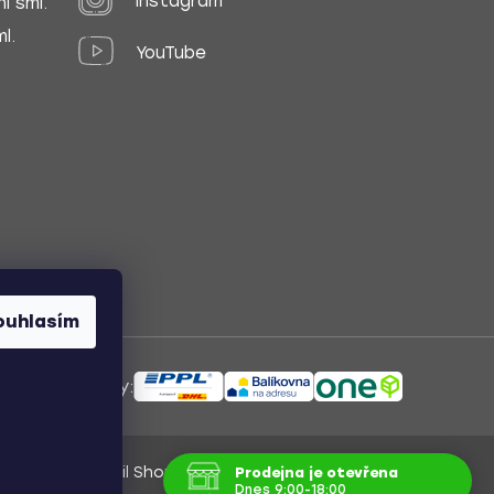
Instagram
í sml.
l.
YouTube
ouhlasím
ůsoby dopravy:
Vytvořil Shoptet
/
Nakódoval Pavel Kuneš
Prodejna je otevřena
Dnes 9:00-18:00