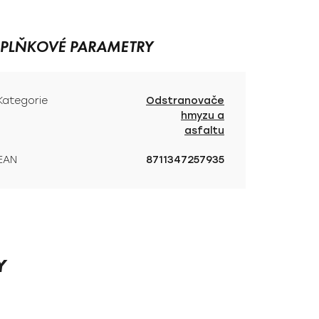
PLŇKOVÉ PARAMETRY
Kategorie
Odstranovače
hmyzu a
asfaltu
EAN
8711347257935
Y