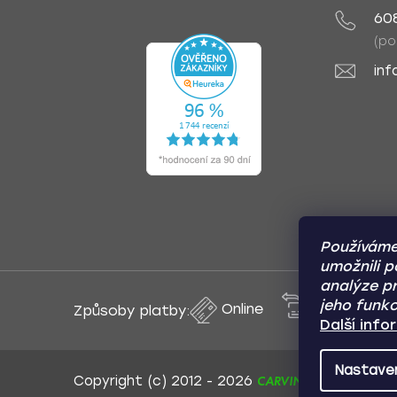
60
(po
inf
Používáme
umožnili p
analýze pr
jeho funkc
Online
Převod
Způsoby platby:
Další inf
Nastave
CARVIN AUTODOPLŇK
Copyright (c) 2012 -
2026