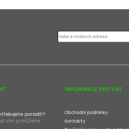
nky či slevy!
Přihlášením souh
KT
INFORMACE PRO VÁS
Obchodní podmínky
třebujete poradit?
di vám pomůžeme.
Kontakty