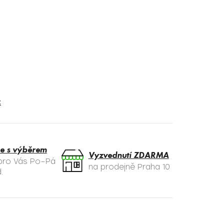
t
e s výběrem
Vyzvednutí ZDARMA
 pro Vás Po–Pá
na prodejně Praha 10
.