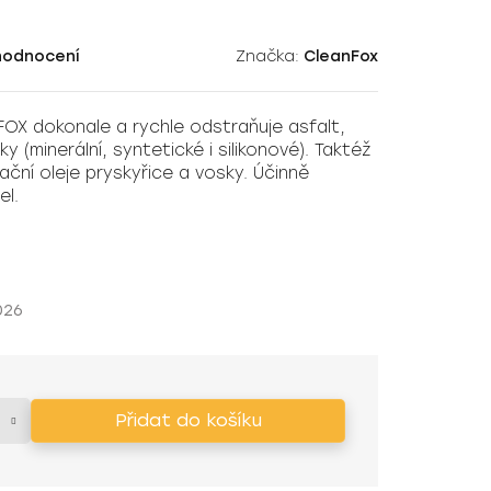
hodnocení
Značka:
CleanFox
X dokonale a rychle odstraňuje asfalt,
ky (minerální, syntetické i silikonové). Taktéž
ční oleje pryskyřice a vosky. Účinně
el.
026
Přidat do košíku