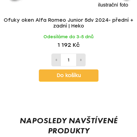
Ofuky oken Alfa Romeo Junior 5dv 2024- přední +
zadní | Heko
Odesíláme do 3-5 dnů
1 192 Kč
Do košíku
Z
á
p
NAPOSLEDY NAVŠTÍVENÉ
a
PRODUKTY
t