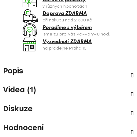
v různých hodnotách
Doprava ZDARMA
při nákupu nad 2 500 Kč
Poradíme s výběrem
jsme tu pro Vás Po–Pá 9–18 hod.
Vyzvednutí ZDARMA
na prodejně Praha 10
Popis
Videa (1)
Diskuze
Hodnocení