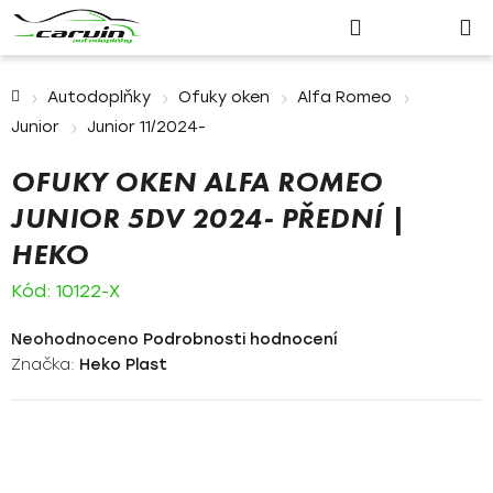
Nákupn
Přejít
Hledat
Přihlášení
na
košík
obsah
Domů
Autodoplňky
Ofuky oken
Alfa Romeo
Junior
Junior 11/2024-
OFUKY OKEN ALFA ROMEO
JUNIOR 5DV 2024- PŘEDNÍ |
HEKO
Kód:
10122-X
Průměrné
Neohodnoceno
Podrobnosti hodnocení
hodnocení
Značka:
Heko Plast
produktu
je
0,0
z
5