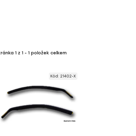
tránka
1
z
1
-
1
položek celkem
Kód:
21402-X