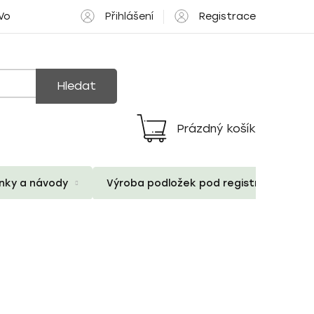
Přihlášení
Registrace
 Volné pozice
Hledat
Prázdný košík
Nákupní
košík
ánky a návody
Výroba podložek pod registrační znač