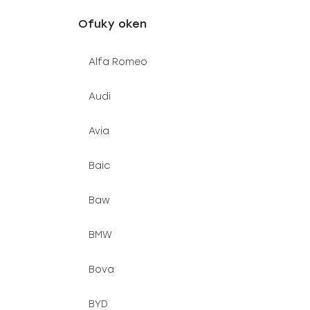
u
e
Ofuky oken
k
l
t
Alfa Romeo
ů
Audi
Avia
Baic
Baw
BMW
Bova
BYD