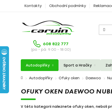
Přejít
Kontakty
Obchodní podmínky
Reklamac
na
obsah
608 822 777
(po - pá: 9:00 - 18:00)
Autodoplňky
Sport a Hračky
Zah
Domů
Autodoplňky
Ofuky oken
Daewoo
Nu
OFUKY OKEN DAEWOO NUB
V této kategorii naleznete ofuky oken, neboli p