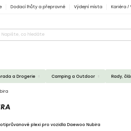
e
Dodací lhůty a přepravné
Výdejní místa
Kariéra /
rada a Drogerie
Camping a Outdoor
Rady, čl
bira
IRA
rotiprůvanové plexi pro vozidla Daewoo Nubira