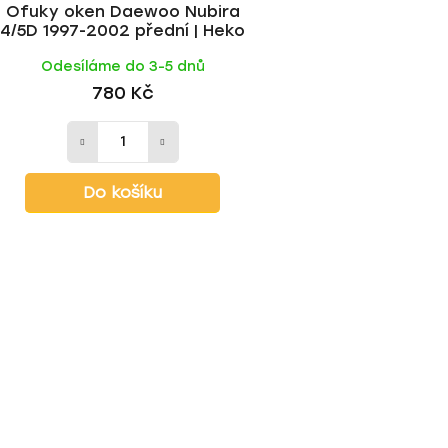
Ofuky oken Daewoo Nubira
4/5D 1997-2002 přední | Heko
Odesíláme do 3-5 dnů
780 Kč
Do košíku
O
v
l
á
d
a
c
í