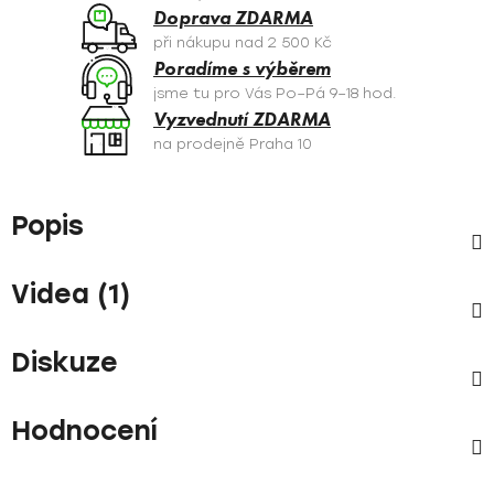
Doprava ZDARMA
při nákupu nad 2 500 Kč
Poradíme s výběrem
jsme tu pro Vás Po–Pá 9–18 hod.
Vyzvednutí ZDARMA
na prodejně Praha 10
Popis
Videa (1)
Diskuze
Hodnocení
Z