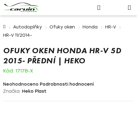
Nákupn
Přejít
Hledat
Přihlášení
na
košík
obsah
Domů
Autodoplňky
Ofuky oken
Honda
HR-V
HR-V 11/2014-
OFUKY OKEN HONDA HR-V 5D
2015- PŘEDNÍ | HEKO
Kód:
17178-X
Průměrné
Neohodnoceno
Podrobnosti hodnocení
hodnocení
Značka:
Heko Plast
produktu
je
0,0
z
5
hvězdiček.